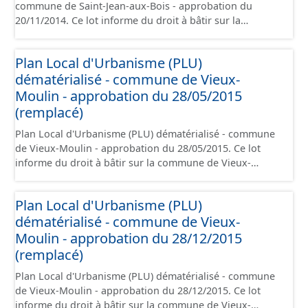
commune de Saint-Jean-aux-Bois - approbation du
20/11/2014. Ce lot informe du droit à bâtir sur la
commune de Saint-Jean-aux-Bois. Ce PLUi/PLU/POS/CC
est numérisé conformément aux prescriptions
Plan Local d'Urbanisme (PLU)
nationales du CNIG et contient les pièces
dématérialisé - commune de Vieux-
administratives, le rapport de présentation, le PADD, le
règlement (à l'exception des plans de zonages), les
Moulin - approbation du 28/05/2015
annexes, les orientations d'aménagement et les données
(remplacé)
géographiques. Malgré l'attention portée à la création
Plan Local d'Urbanisme (PLU) dématérialisé - commune
de ces données, il est rappelé que seuls les documents
de Vieux-Moulin - approbation du 28/05/2015. Ce lot
papier font foi et sont opposables d'un point de vue
informe du droit à bâtir sur la commune de Vieux-
juridique.
Moulin. Ce PLUi/PLU/POS/CC est numérisé
conformément aux prescriptions nationales du CNIG et
Plan Local d'Urbanisme (PLU)
contient les pièces administratives, le rapport de
dématérialisé - commune de Vieux-
présentation, le PADD, le règlement (à l'exception des
plans de zonages), les annexes, les orientations
Moulin - approbation du 28/12/2015
d'aménagement et les données géographiques. Malgré
(remplacé)
l'attention portée à la création de ces données, il est
Plan Local d'Urbanisme (PLU) dématérialisé - commune
rappelé que seuls les documents papier font foi et sont
de Vieux-Moulin - approbation du 28/12/2015. Ce lot
opposables d'un point de vue juridique.
informe du droit à bâtir sur la commune de Vieux-