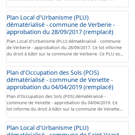
Moulin. Ce PLUi/PLU/POS/CC est numérisé
conformément aux prescriptions nationales du CNIG et
Plan Local d'Urbanisme (PLU)
contient les pièces administratives, le rapport de
dématérialisé - commune de Verberie -
présentation, le PADD, le règlement (à l'exception des
plans de zonages), les annexes, les orientations
approbation du 28/09/2017 (remplacé)
d'aménagement et les données géographiques. Malgré
Plan Local d'Urbanisme (PLU) dématérialisé - commune
l'attention portée à la création de ces données, il est
de Verberie - approbation du 28/09/2017. Ce lot informe
rappelé que seuls les documents papier font foi et sont
du droit à bâtir sur la commune de Verberie. Ce PLU est
opposables d'un point de vue juridique.
numérisé conformément aux prescriptions nationales
du CNIG et contient les pièces administratives, le rapport
Plan d'Occupation des Sols (POS)
de présentation, le PADD, le règlement (à l'exception des
dématérialisé - commune de Venette -
plans de zonages), les annexes, les orientations
d'aménagement et les données géographiques. Malgré
approbation du 04/04/2019 (remplacé)
l'attention portée à la création de ces données, il est
Plan d'Occupation des Sols (POS) dématérialisé -
rappelé que seuls les documents papier font foi et sont
commune de Venette - approbation du 04/04/2019. Ce
opposables d'un point de vue juridique.
lot informe du droit à bâtir sur la commune de Venette.
Ce PLUi/PLU/POS/CC est numérisé conformément aux
prescriptions nationales du CNIG et contient les pièces
Plan Local d'Urbanisme (PLU)
administratives, le rapport de présentation, le PADD, le
dématérialisé - commune de Saint-Vaast-
règlement (à l'exception des plans de zonages), les