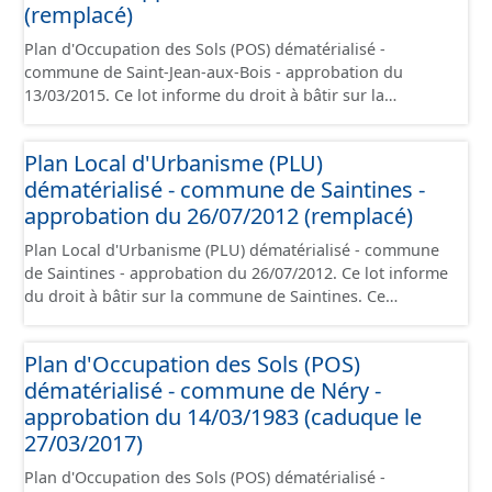
d'aménagement et les données géographiques. Malgré
(remplacé)
l'attention portée à la création de ces données, il est
Plan d'Occupation des Sols (POS) dématérialisé -
rappelé que seuls les documents papier font foi et sont
commune de Saint-Jean-aux-Bois - approbation du
opposables d'un point de vue juridique.
13/03/2015. Ce lot informe du droit à bâtir sur la
commune de Saint-Jean-aux-Bois. Ce PLUi/PLU/POS/CC
est numérisé conformément aux prescriptions
Plan Local d'Urbanisme (PLU)
nationales du CNIG et contient les pièces
dématérialisé - commune de Saintines -
administratives, le rapport de présentation, le PADD, le
règlement (à l'exception des plans de zonages), les
approbation du 26/07/2012 (remplacé)
annexes, les orientations d'aménagement et les données
Plan Local d'Urbanisme (PLU) dématérialisé - commune
géographiques. Malgré l'attention portée à la création
de Saintines - approbation du 26/07/2012. Ce lot informe
de ces données, il est rappelé que seuls les documents
du droit à bâtir sur la commune de Saintines. Ce
papier font foi et sont opposables d'un point de vue
PLUi/PLU/POS/CC est numérisé conformément aux
juridique.
prescriptions nationales du CNIG et contient les pièces
Plan d'Occupation des Sols (POS)
administratives, le rapport de présentation, le PADD, le
dématérialisé - commune de Néry -
règlement (à l'exception des plans de zonages), les
annexes, les orientations d'aménagement et les données
approbation du 14/03/1983 (caduque le
géographiques. Malgré l'attention portée à la création
27/03/2017)
de ces données, il est rappelé que seuls les documents
Plan d'Occupation des Sols (POS) dématérialisé -
papier font foi et sont opposables d'un point de vue