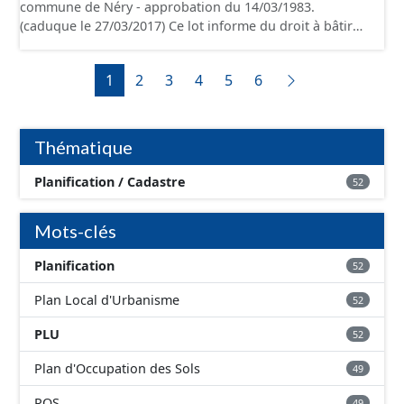
commune de Néry - approbation du 14/03/1983.
juridique.
(caduque le 27/03/2017) Ce lot informe du droit à bâtir
sur la commune de Néry. Ce PLUi/PLU/POS/CC est
numérisé conformément aux prescriptions nationales
1
2
3
4
5
6
du CNIG et contient les pièces administratives, le rapport
de présentation, le PADD, le règlement (à l'exception des
plans de zonages), les annexes, les orientations
d'aménagement et les données géographiques. Malgré
Thématique
l'attention portée à la création de ces données, il est
rappelé que seuls les documents papier font foi et sont
Planification / Cadastre
52
opposables d'un point de vue juridique.
Mots-clés
Planification
52
Plan Local d'Urbanisme
52
PLU
52
Plan d'Occupation des Sols
49
POS
49