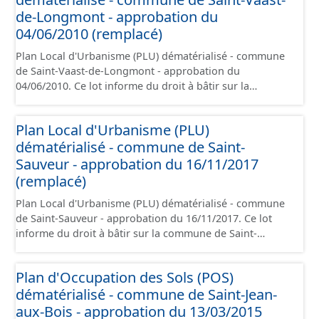
annexes, les orientations d'aménagement et les données
de-Longmont - approbation du
géographiques. Malgré l'attention portée à la création
04/06/2010 (remplacé)
de ces données, il est rappelé que seuls les documents
Plan Local d'Urbanisme (PLU) dématérialisé - commune
papier font foi et sont opposables d'un point de vue
de Saint-Vaast-de-Longmont - approbation du
juridique.
04/06/2010. Ce lot informe du droit à bâtir sur la
commune de Saint-Vaast-de-Longmont. Ce
PLUi/PLU/POS/CC est numérisé conformément aux
Plan Local d'Urbanisme (PLU)
prescriptions nationales du CNIG et contient les pièces
dématérialisé - commune de Saint-
administratives, le rapport de présentation, le PADD, le
règlement (à l'exception des plans de zonages), les
Sauveur - approbation du 16/11/2017
annexes, les orientations d'aménagement et les données
(remplacé)
géographiques. Malgré l'attention portée à la création
Plan Local d'Urbanisme (PLU) dématérialisé - commune
de ces données, il est rappelé que seuls les documents
de Saint-Sauveur - approbation du 16/11/2017. Ce lot
papier font foi et sont opposables d'un point de vue
informe du droit à bâtir sur la commune de Saint-
juridique.
Sauveur. Ce PLUi/PLU/POS/CC est numérisé
conformément aux prescriptions nationales du CNIG et
Plan d'Occupation des Sols (POS)
contient les pièces administratives, le rapport de
dématérialisé - commune de Saint-Jean-
présentation, le PADD, le règlement (à l'exception des
plans de zonages), les annexes, les orientations
aux-Bois - approbation du 13/03/2015