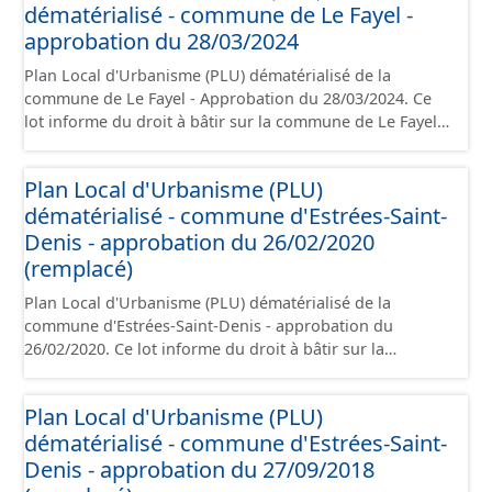
dématérialisé - commune de Le Fayel -
règlement (à l'exception des plans de zonages), les
annexes, les orientations d'aménagement et les données
approbation du 28/03/2024
géographiques. Malgré l'attention portée à la création
Plan Local d'Urbanisme (PLU) dématérialisé de la
de ces données, il est rappelé que seuls les documents
commune de Le Fayel - Approbation du 28/03/2024. Ce
papier font foi et sont opposables d'un point de vue
lot informe du droit à bâtir sur la commune de Le Fayel.
juridique.
Ce PLUi/PLU/POS/CC est numérisé conformément aux
prescriptions nationales du CNIG et contient les pièces
Plan Local d'Urbanisme (PLU)
administratives, le rapport de présentation, le PADD, le
dématérialisé - commune d'Estrées-Saint-
règlement, les annexes, les orientations d'aménagement
et les données géographiques. Malgré l'attention portée
Denis - approbation du 26/02/2020
à la création de ces données, il est rappelé que seuls les
(remplacé)
documents papier font foi et sont opposables d'un point
Plan Local d'Urbanisme (PLU) dématérialisé de la
de vue juridique.
commune d'Estrées-Saint-Denis - approbation du
26/02/2020. Ce lot informe du droit à bâtir sur la
commune d'Estrées-Saint-Denis. Ce PLUi/PLU/POS/CC
est numérisé conformément aux prescriptions
Plan Local d'Urbanisme (PLU)
nationales du CNIG et contient les pièces
dématérialisé - commune d'Estrées-Saint-
administratives, le rapport de présentation, le PADD, le
règlement, les annexes, les orientations d'aménagement
Denis - approbation du 27/09/2018
et les données géographiques. Malgré l'attention portée