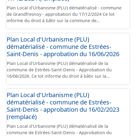
Plan Local d'Urbanisme (PLU) dématérialisé - commune
de Grandfresnoy - approbation du 17/12/2024 Ce lot
informe du droit à bâtir sur la commune de
Grandfresnoy. Ce PLUi/PLU/POS/CC est numérisé
conformément aux prescriptions nationales du CNIG et
Plan Local d'Urbanisme (PLU)
contient les pièces administratives, le rapport de
dématérialisé - commune de Estrées-
présentation, le PADD, le règlement (à l'exception des
plans de zonages), les annexes, les orientations
Saint-Denis - approbation du 16/06/2026
d'aménagement et les données géographiques. Malgré
Plan Local d'Urbanisme (PLU) dématérialisé de la
l'attention portée à la création de ces données, il est
commune de Estrées-Saint-Denis - Approbation du
rappelé que seuls les documents papier font foi et sont
16/06/2026. Ce lot informe du droit à bâtir sur la
opposables d'un point de vue juridique.
commune de Estrées-Saint-Denis. Ce PLUi/PLU/POS/CC
est numérisé conformément aux prescriptions
Plan Local d'Urbanisme (PLU)
nationales du CNIG et contient les pièces
dématérialisé - commune de Estrées-
administratives, le rapport de présentation, le PADD, le
règlement, les annexes, les orientations d'aménagement
Saint-Denis - approbation du 16/02/2023
et les données géographiques. Malgré l'attention portée
(remplacé)
à la création de ces données, il est rappelé que seuls les
Plan Local d'Urbanisme (PLU) dématérialisé de la
documents papier font foi et sont opposables d'un point
commune de Estrées-Saint-Denis - Approbation du
de vue juridique.