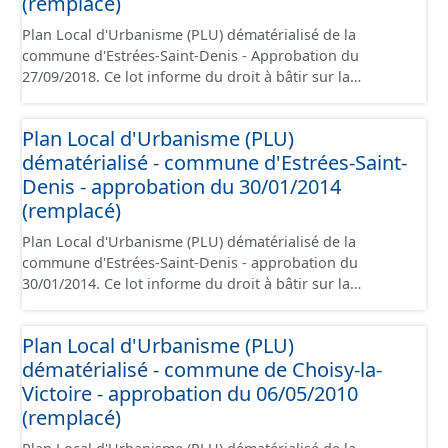
(remplacé)
à la création de ces données, il est rappelé que seuls les
Plan Local d'Urbanisme (PLU) dématérialisé de la
documents papier font foi et sont opposables d'un point
commune d'Estrées-Saint-Denis - Approbation du
de vue juridique.
27/09/2018. Ce lot informe du droit à bâtir sur la
commune de d'Estrées-Saint-Denis. Ce PLUi/PLU/POS/CC
est numérisé conformément aux prescriptions
Plan Local d'Urbanisme (PLU)
nationales du CNIG et contient les pièces
dématérialisé - commune d'Estrées-Saint-
administratives, le rapport de présentation, le PADD, le
règlement, les annexes, les orientations d'aménagement
Denis - approbation du 30/01/2014
et les données géographiques. Malgré l'attention portée
(remplacé)
à la création de ces données, il est rappelé que seuls les
Plan Local d'Urbanisme (PLU) dématérialisé de la
documents papier font foi et sont opposables d'un point
commune d'Estrées-Saint-Denis - approbation du
de vue juridique.
30/01/2014. Ce lot informe du droit à bâtir sur la
commune d'Estrées-Saint-Denis. Ce PLU est numérisé
conformément aux prescriptions nationales du CNIG et
Plan Local d'Urbanisme (PLU)
contient les pièces administratives, le rapport de
dématérialisé - commune de Choisy-la-
présentation, le PADD, le règlement (à l'exception des
plans de zonages), les annexes, les orientations
Victoire - approbation du 06/05/2010
d'aménagement et les données géographiques. Malgré
(remplacé)
l'attention portée à la création de ces données, il est