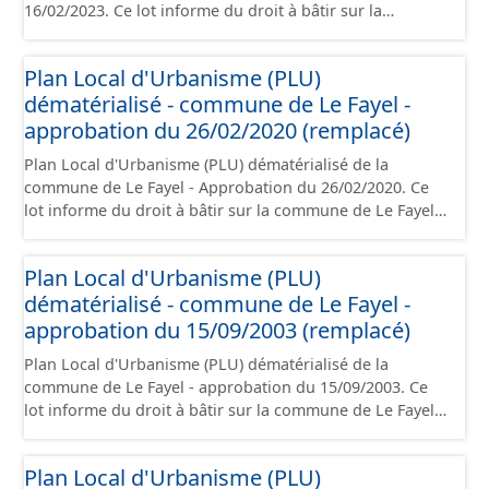
16/02/2023. Ce lot informe du droit à bâtir sur la
commune de Estrées-Saint-Denis. Ce PLUi/PLU/POS/CC
est numérisé conformément aux prescriptions
Plan Local d'Urbanisme (PLU)
nationales du CNIG et contient les pièces
dématérialisé - commune de Le Fayel -
administratives, le rapport de présentation, le PADD, le
règlement, les annexes, les orientations d'aménagement
approbation du 26/02/2020 (remplacé)
et les données géographiques. Malgré l'attention portée
Plan Local d'Urbanisme (PLU) dématérialisé de la
à la création de ces données, il est rappelé que seuls les
commune de Le Fayel - Approbation du 26/02/2020. Ce
documents papier font foi et sont opposables d'un point
lot informe du droit à bâtir sur la commune de Le Fayel.
de vue juridique.
Ce PLUi/PLU/POS/CC est numérisé conformément aux
prescriptions nationales du CNIG et contient les pièces
Plan Local d'Urbanisme (PLU)
administratives, le rapport de présentation, le PADD, le
dématérialisé - commune de Le Fayel -
règlement (à l'exception des plans de zonages), les
annexes, les orientations d'aménagement et les données
approbation du 15/09/2003 (remplacé)
géographiques. Malgré l'attention portée à la création
Plan Local d'Urbanisme (PLU) dématérialisé de la
de ces données, il est rappelé que seuls les documents
commune de Le Fayel - approbation du 15/09/2003. Ce
papier font foi et sont opposables d'un point de vue
lot informe du droit à bâtir sur la commune de Le Fayel.
juridique.
Ce PLUi/PLU/POS/CC est numérisé conformément aux
prescriptions nationales du CNIG et contient les pièces
Plan Local d'Urbanisme (PLU)
administratives, le rapport de présentation, le PADD, le