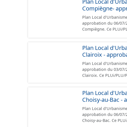
Plan Local d'Urb
annexes, les orientat
Malgré l'attention port
Compiègne- appr
les documents papier fo
Plan Local d'Urbanism
approbation du 06/07/2017. Ce lot informe du droit à bâtir sur
Compiègne. Ce PLUi/PL
nationales du CNIG et c
présentation, le PADD, 
Plan Local d'Urb
annexes, les orientat
Malgré l'attention port
Clairoix - appro
les documents papier fo
Plan Local d'Urbanisme
approbation du 03/07/2013 Ce lot informe du droit à bâtir sur 
Clairoix. Ce PLUi/PLU
nationales du CNIG et c
présentation, le PADD, 
Plan Local d'Urb
annexes, les orientat
Choisy-au-Bac - 
Malgré l'attention port
les documents papier fo
Plan Local d'Urbanisme
approbation du 06/07/2006. Ce lot informe du droit à bâtir sur
Choisy-au-Bac. Ce PLU
prescriptions nationale