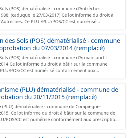
de vue juridique.
Sols (POS) dématérialisé - commune d'Autrêches -
ue le 27/03/2017) Ce lot informe du droit à
d'Autrêches. Ce PLUi/PLU/POS/CC est numérisé
riptions nationales du CNIG et contient les pièces
port de présentation, le PADD, le règlement (à l'exception
n des Sols (POS) dématérialisé - commune
 les annexes, les orientations d'aménagement et les
pprobation du 07/03/2014 (remplacé)
données,
s les documents papier font foi et sont opposables d'un
Sols (POS) dématérialisé - commune d'Armancourt -
r la commune
i/PLU/POS/CC est numérisé conformément aux
s du CNIG et contient les pièces administratives, le
, le PADD, le règlement (à l'exception des plans de
anisme (PLU) dématérialisé - commune de
 les orientations d'aménagement et les données
obation du 20/11/2015 (remplacé)
documents papier font foi et sont opposables d'un point
e (PLU) dématérialisé - commune de Compiègne-
 la commune de
U/POS/CC est numérisé conformément aux prescriptions
ontient les pièces administratives, le rapport de
le règlement (à l'exception des plans de zonages), les