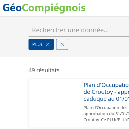
PLUi
49 résultats
Plan d'Occupatio
de Croutoy - ap
caduque au 01/0
Plan d'Occupation des 
approbation du 31/01/1987. Ce lot informe du droit à bâtir sur
Croutoy. Ce PLUi/PLU/
nationales du CNIG et c