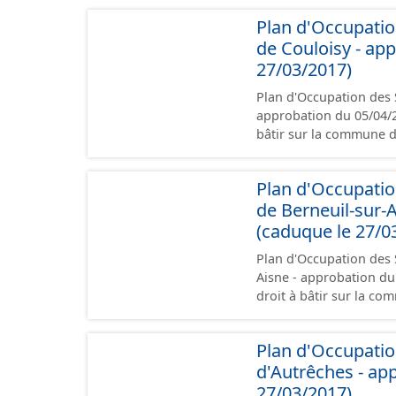
présentation, le PADD, 
Plan d'Occupatio
annexes, les orientat
de Couloisy - ap
Malgré l'attention port
les documents papier fo
27/03/2017)
Plan d'Occupation des 
approbation du 05/04/2012. (caduq
bâtir sur la commune 
conformément aux presc
administratives, le rap
Plan d'Occupatio
des plans de zonages),
de Berneuil-sur-
données géographiques. Malgré l'attention portée à la création de ces 
il est rappelé que seul
(caduque le 27/0
point de vue juridique.
Plan d'Occupation des 
Aisne - approbation du 04/12/
droit à bâtir sur la c
numérisé conformément 
pièces administratives,
Plan d'Occupatio
l'exception des plans 
d'Autrêches - ap
et les données géographiques. Malgré l'attention portée
données, il est rappelé
27/03/2017)