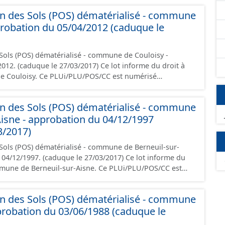
le règlement (à l'exception des plans de zonages), les
n des Sols (POS) dématérialisé - commune
ions d'aménagement et les données géographiques.
probation du 05/04/2012 (caduque le
ée à la création de ces données, il est rappelé que seuls
nt foi et sont opposables d'un point de vue juridique.
Sols (POS) dématérialisé - commune de Couloisy -
ue le 27/03/2017) Ce lot informe du droit à
de Couloisy. Ce PLUi/PLU/POS/CC est numérisé
riptions nationales du CNIG et contient les pièces
port de présentation, le PADD, le règlement (à l'exception
n des Sols (POS) dématérialisé - commune
 les annexes, les orientations d'aménagement et les
Aisne - approbation du 04/12/1997
données,
s les documents papier font foi et sont opposables d'un
3/2017)
Sols (POS) dématérialisé - commune de Berneuil-sur-
1997. (caduque le 27/03/2017) Ce lot informe du
ommune de Berneuil-sur-Aisne. Ce PLUi/PLU/POS/CC est
aux prescriptions nationales du CNIG et contient les
 le rapport de présentation, le PADD, le règlement (à
n des Sols (POS) dématérialisé - commune
de zonages), les annexes, les orientations d'aménagement
probation du 03/06/1988 (caduque le
 à la création de ces
 que seuls les documents papier font foi et sont