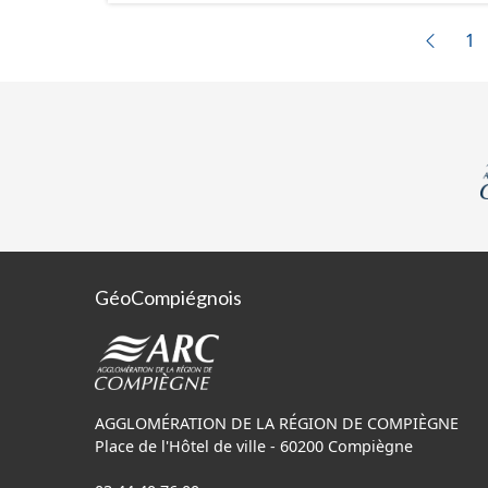
rapport de présentation
1
zonages), les annexes,
géographiques. Malgré l'attention portée à la création de ces données, il est
rappelé que seuls les 
de vue juridique.
GéoCompiégnois
AGGLOMÉRATION DE LA RÉGION DE COMPIÈGNE
Place de l'Hôtel de ville - 60200 Compiègne