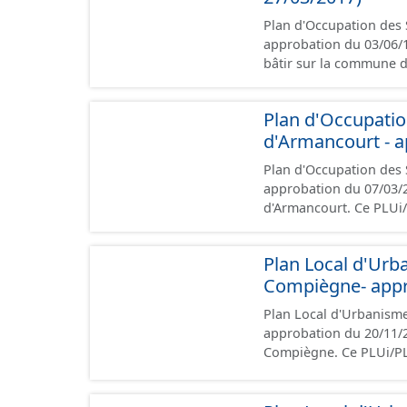
opposables d'un point 
Plan d'Occupation des 
approbation du 03/06/1988. (caduq
bâtir sur la commune 
conformément aux presc
administratives, le rap
Plan d'Occupatio
des plans de zonages),
d'Armancourt - a
données géographiques. Malgré l'attention portée à la création de ces 
il est rappelé que seul
Plan d'Occupation des 
point de vue juridique.
approbation du 07/03/2014 Ce lot informe du droit à bâtir su
d'Armancourt. Ce PLU
prescriptions nationale
rapport de présentation
Plan Local d'Urb
zonages), les annexes,
Compiègne- appr
géographiques. Malgré l'attention portée à la création de ces données, il est
rappelé que seuls les 
Plan Local d'Urbanism
de vue juridique.
approbation du 20/11/2015. Ce lot informe du droit à bâtir sur
Compiègne. Ce PLUi/PL
nationales du CNIG et c
présentation, le PADD, 