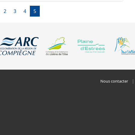
, le PADD, le règlement (à l'exception des plans de
2
3
4
5
 les orientations d'aménagement et les données
documents papier font foi et sont opposables d'un point
Nous contacter