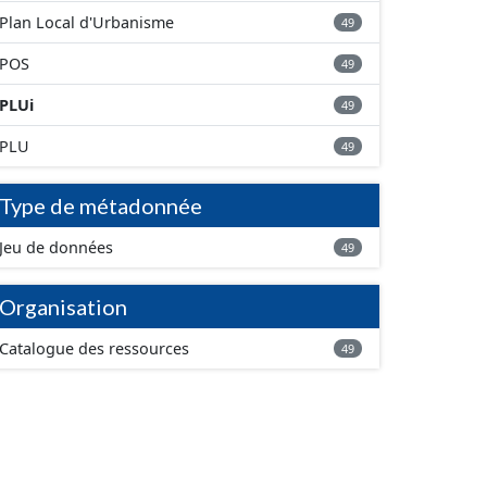
Plan Local d'Urbanisme
49
POS
49
PLUi
49
PLU
49
Type de métadonnée
Jeu de données
49
Organisation
Catalogue des ressources
49