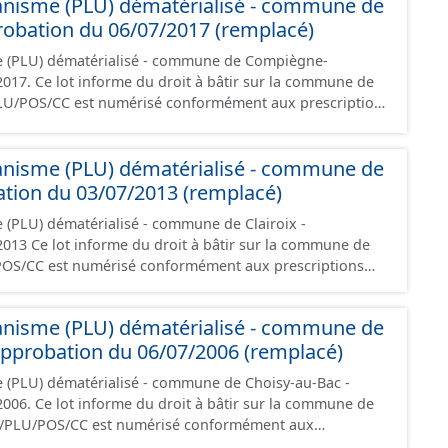
anisme (PLU) dématérialisé - commune de
ions d'aménagement et les données géographiques.
ée à la création de ces données, il est rappelé que seuls
obation du 06/07/2017 (remplacé)
nt foi et sont opposables d'un point de vue juridique.
e (PLU) dématérialisé - commune de Compiègne-
 la commune de
U/POS/CC est numérisé conformément aux prescriptions
ontient les pièces administratives, le rapport de
le règlement (à l'exception des plans de zonages), les
anisme (PLU) dématérialisé - commune de
ions d'aménagement et les données géographiques.
ée à la création de ces données, il est rappelé que seuls
bation du 03/07/2013 (remplacé)
nt foi et sont opposables d'un point de vue juridique.
 (PLU) dématérialisé - commune de Clairoix -
la commune de
/POS/CC est numérisé conformément aux prescriptions
ontient les pièces administratives, le rapport de
le règlement (à l'exception des plans de zonages), les
anisme (PLU) dématérialisé - commune de
ions d'aménagement et les données géographiques.
approbation du 06/07/2006 (remplacé)
ée à la création de ces données, il est rappelé que seuls
nt foi et sont opposables d'un point de vue juridique.
 (PLU) dématérialisé - commune de Choisy-au-Bac -
 la commune de
i/PLU/POS/CC est numérisé conformément aux
s du CNIG et contient les pièces administratives, le