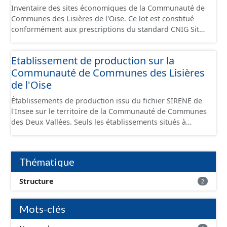
Inventaire des sites économiques de la Communauté de
Communes des Lisières de l'Oise. Ce lot est constitué
conformément aux prescriptions du standard CNIG Sites
Economiques et fourni au format GeoPackage et
GeoJson.
Etablissement de production sur la
Communauté de Communes des Lisières
de l'Oise
Établissements de production issu du fichier SIRENE de
l'Insee sur le territoire de la Communauté de Communes
des Deux Vallées. Seuls les établissements situés à
l'intérieur d'un site économique sont téléchargeables au
format GeoPackage et GeoJson et structurés
conformément aux prescriptions du standard CNIG Sites
Thématique
Économiques. Ce lot ne contient pas la référence aux
terrains à vocation économique à ce jour. Il est filtré au-
Structure
2
delà des prescriptions du CNIG se limitant aux SCI.
Mots-clés