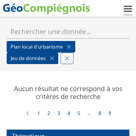
Plan local d'urbanisme
Jeu de données
Aucun résultat ne correspond à vos
critères de recherche
1
2
3
4
5
...
8
9
Thématique