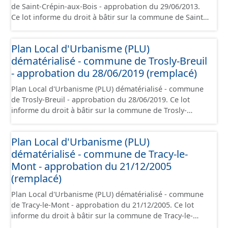
de Saint-Crépin-aux-Bois - approbation du 29/06/2013.
opposables d'un point de vue juridique.
Ce lot informe du droit à bâtir sur la commune de Saint-
Crépin-aux-Bois. Ce PLUi/PLU/POS/CC est numérisé
conformément aux prescriptions nationales du CNIG et
Plan Local d'Urbanisme (PLU)
contient les pièces administratives, le rapport de
dématérialisé - commune de Trosly-Breuil
présentation, le PADD, le règlement (à l'exception des
plans de zonages), les annexes, les orientations
- approbation du 28/06/2019 (remplacé)
d'aménagement et les données géographiques. Malgré
Plan Local d'Urbanisme (PLU) dématérialisé - commune
l'attention portée à la création de ces données, il est
de Trosly-Breuil - approbation du 28/06/2019. Ce lot
rappelé que seuls les documents papier font foi et sont
informe du droit à bâtir sur la commune de Trosly-
opposables d'un point de vue juridique.
Breuil. Ce PLUi/PLU/POS/CC est numérisé conformément
aux prescriptions nationales du CNIG et contient les
Plan Local d'Urbanisme (PLU)
pièces administratives, le rapport de présentation, le
dématérialisé - commune de Tracy-le-
PADD, le règlement (à l'exception des plans de zonages),
les annexes, les orientations d'aménagement et les
Mont - approbation du 21/12/2005
données géographiques. Malgré l'attention portée à la
(remplacé)
création de ces données, il est rappelé que seuls les
Plan Local d'Urbanisme (PLU) dématérialisé - commune
documents papier font foi et sont opposables d'un point
de Tracy-le-Mont - approbation du 21/12/2005. Ce lot
de vue juridique.
informe du droit à bâtir sur la commune de Tracy-le-
Mont. Ce PLUi/PLU/POS/CC est numérisé conformément