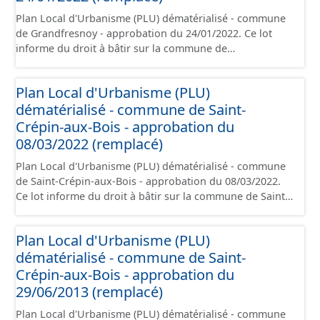
Plan Local d'Urbanisme (PLU) dématérialisé - commune
de Grandfresnoy - approbation du 24/01/2022. Ce lot
informe du droit à bâtir sur la commune de
Grandfresnoy. Ce PLUi/PLU/POS/CC est numérisé
conformément aux prescriptions nationales du CNIG et
Plan Local d'Urbanisme (PLU)
contient les pièces administratives, le rapport de
dématérialisé - commune de Saint-
présentation, le PADD, le règlement (à l'exception des
plans de zonages), les annexes, les orientations
Crépin-aux-Bois - approbation du
d'aménagement et les données géographiques. Malgré
08/03/2022 (remplacé)
l'attention portée à la création de ces données, il est
Plan Local d'Urbanisme (PLU) dématérialisé - commune
rappelé que seuls les documents papier font foi et sont
de Saint-Crépin-aux-Bois - approbation du 08/03/2022.
opposables d'un point de vue juridique.
Ce lot informe du droit à bâtir sur la commune de Saint-
Crépin-aux-Bois. Ce PLUi/PLU/POS/CC est numérisé
conformément aux prescriptions nationales du CNIG et
Plan Local d'Urbanisme (PLU)
contient les pièces administratives, le rapport de
dématérialisé - commune de Saint-
présentation, le PADD, le règlement (à l'exception des
plans de zonages), les annexes, les orientations
Crépin-aux-Bois - approbation du
d'aménagement et les données géographiques. Malgré
29/06/2013 (remplacé)
l'attention portée à la création de ces données, il est
Plan Local d'Urbanisme (PLU) dématérialisé - commune
rappelé que seuls les documents papier font foi et sont