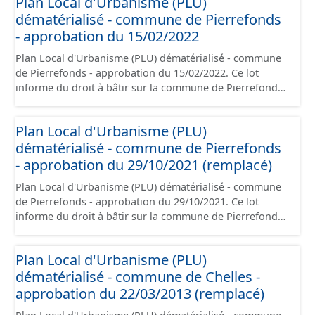
Plan Local d'Urbanisme (PLU)
contient les pièces administratives, le rapport de
dématérialisé - commune de Pierrefonds
présentation, le PADD, le règlement (à l'exception des
plans de zonages), les annexes, les orientations
- approbation du 15/02/2022
d'aménagement et les données géographiques. Malgré
Plan Local d'Urbanisme (PLU) dématérialisé - commune
l'attention portée à la création de ces données, il est
de Pierrefonds - approbation du 15/02/2022. Ce lot
rappelé que seuls les documents papier font foi et sont
informe du droit à bâtir sur la commune de Pierrefonds.
opposables d'un point de vue juridique.
Ce PLUi/PLU/POS/CC est numérisé conformément aux
prescriptions nationales du CNIG et contient les pièces
Plan Local d'Urbanisme (PLU)
administratives, le rapport de présentation, le PADD, le
dématérialisé - commune de Pierrefonds
règlement (à l'exception des plans de zonages), les
annexes, les orientations d'aménagement et les données
- approbation du 29/10/2021 (remplacé)
géographiques. Malgré l'attention portée à la création
Plan Local d'Urbanisme (PLU) dématérialisé - commune
de ces données, il est rappelé que seuls les documents
de Pierrefonds - approbation du 29/10/2021. Ce lot
papier font foi et sont opposables d'un point de vue
informe du droit à bâtir sur la commune de Pierrefonds.
juridique.
Ce PLUi/PLU/POS/CC est numérisé conformément aux
prescriptions nationales du CNIG et contient les pièces
Plan Local d'Urbanisme (PLU)
administratives, le rapport de présentation, le PADD, le
dématérialisé - commune de Chelles -
règlement (à l'exception des plans de zonages), les
annexes, les orientations d'aménagement et les données
approbation du 22/03/2013 (remplacé)
géographiques. Malgré l'attention portée à la création