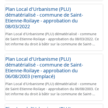
aux prescriptions nationales du CNIG et contient les
Plan Local d'Urbanisme (PLU)
pièces administratives, le rapport de présentation, le
dématérialisé - commune de Saint-
PADD, le règlement (à l'exception des plans de zonages),
les annexes, les orientations d'aménagement et les
Etienne-Roilaye - approbation du
données géographiques. Malgré l'attention portée à la
08/03/2022
création de ces données, il est rappelé que seuls les
Plan Local d'Urbanisme (PLU) dématérialisé - commune
documents papier font foi et sont opposables d'un point
de Saint-Etienne-Roilaye - approbation du 08/03/2022. Ce
de vue juridique.
lot informe du droit à bâtir sur la commune de Saint-
Etienne-Roilaye. Ce PLUi/PLU/POS/CC est numérisé
conformément aux prescriptions nationales du CNIG et
Plan Local d'Urbanisme (PLU)
contient les pièces administratives, le rapport de
dématérialisé - commune de Saint-
présentation, le PADD, le règlement (à l'exception des
plans de zonages), les annexes, les orientations
Etienne-Roilaye - approbation du
d'aménagement et les données géographiques. Malgré
06/08/2003 (remplacé)
l'attention portée à la création de ces données, il est
Plan Local d'Urbanisme (PLU) dématérialisé - commune
rappelé que seuls les documents papier font foi et sont
de Saint-Etienne-Roilaye - approbation du 06/08/2003. Ce
opposables d'un point de vue juridique.
lot informe du droit à bâtir sur la commune de Saint-
Etienne-Roilaye. Ce PLUi/PLU/POS/CC est numérisé
conformément aux prescriptions nationales du CNIG et