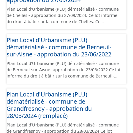
à la création de ces données, il est rappelé que seuls les
Plan Local d'Urbanisme (PLU) dématérialisé - commune
documents papier font foi et sont opposables d'un point
de Chelles - approbation du 27/09/2024. Ce lot informe
de vue juridique.
du droit à bâtir sur la commune de Chelles. Ce
PLUi/PLU/POS/CC est numérisé conformément aux
prescriptions nationales du CNIG et contient les pièces
Plan Local d'Urbanisme (PLU)
administratives, le rapport de présentation, le PADD, le
dématérialisé - commune de Berneuil-
règlement (à l'exception des plans de zonages), les
annexes, les orientations d'aménagement et les données
sur-Aisne - approbation du 23/06/2022
géographiques. Malgré l'attention portée à la création
Plan Local d'Urbanisme (PLU) dématérialisé - commune
de ces données, il est rappelé que seuls les documents
de Berneuil-sur-Aisne- approbation du 23/06/2022 Ce lot
papier font foi et sont opposables d'un point de vue
informe du droit à bâtir sur la commune de Berneuil-
juridique.
sur-Aisne. Ce PLUi/PLU/POS/CC est numérisé
conformément aux prescriptions nationales du CNIG et
Plan Local d'Urbanisme (PLU)
contient les pièces administratives, le rapport de
dématérialisé - commune de
présentation, le PADD, le règlement (à l'exception des
plans de zonages), les annexes, les orientations
Grandfresnoy - approbation du
d'aménagement et les données géographiques. Malgré
28/03/2024 (remplacé)
l'attention portée à la création de ces données, il est
Plan Local d'Urbanisme (PLU) dématérialisé - commune
rappelé que seuls les documents papier font foi et sont
de Grandfresnoy - approbation du 28/03/2024 Ce lot
opposables d'un point de vue juridique.