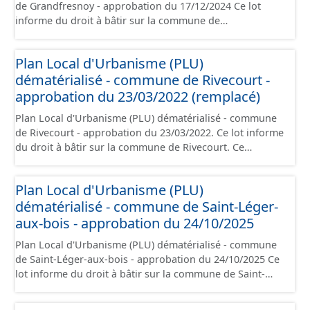
de Grandfresnoy - approbation du 17/12/2024 Ce lot
informe du droit à bâtir sur la commune de
Grandfresnoy. Ce PLUi/PLU/POS/CC est numérisé
conformément aux prescriptions nationales du CNIG et
Plan Local d'Urbanisme (PLU)
contient les pièces administratives, le rapport de
dématérialisé - commune de Rivecourt -
présentation, le PADD, le règlement (à l'exception des
plans de zonages), les annexes, les orientations
approbation du 23/03/2022 (remplacé)
d'aménagement et les données géographiques. Malgré
Plan Local d'Urbanisme (PLU) dématérialisé - commune
l'attention portée à la création de ces données, il est
de Rivecourt - approbation du 23/03/2022. Ce lot informe
rappelé que seuls les documents papier font foi et sont
du droit à bâtir sur la commune de Rivecourt. Ce
opposables d'un point de vue juridique.
PLUi/PLU/POS/CC est numérisé conformément aux
prescriptions nationales du CNIG et contient les pièces
Plan Local d'Urbanisme (PLU)
administratives, le rapport de présentation, le PADD, le
dématérialisé - commune de Saint-Léger-
règlement (à l'exception des plans de zonages), les
annexes, les orientations d'aménagement et les données
aux-bois - approbation du 24/10/2025
géographiques. Malgré l'attention portée à la création
Plan Local d'Urbanisme (PLU) dématérialisé - commune
de ces données, il est rappelé que seuls les documents
de Saint-Léger-aux-bois - approbation du 24/10/2025 Ce
papier font foi et sont opposables d'un point de vue
lot informe du droit à bâtir sur la commune de Saint-
juridique.
Léger-aux-bois. Ce PLUi/PLU/POS/CC est numérisé
conformément aux prescriptions nationales du CNIG et