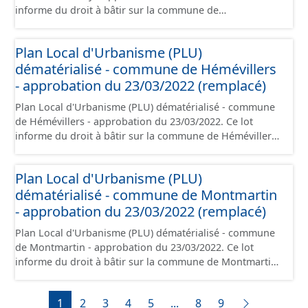
informe du droit à bâtir sur la commune de
Grandfresnoy. Ce PLUi/PLU/POS/CC est numérisé
conformément aux prescriptions nationales du CNIG et
Plan Local d'Urbanisme (PLU)
contient les pièces administratives, le rapport de
dématérialisé - commune de Hémévillers
présentation, le PADD, le règlement (à l'exception des
plans de zonages), les annexes, les orientations
- approbation du 23/03/2022 (remplacé)
d'aménagement et les données géographiques. Malgré
Plan Local d'Urbanisme (PLU) dématérialisé - commune
l'attention portée à la création de ces données, il est
de Hémévillers - approbation du 23/03/2022. Ce lot
rappelé que seuls les documents papier font foi et sont
informe du droit à bâtir sur la commune de Hémévillers.
opposables d'un point de vue juridique.
Ce PLUi/PLU/POS/CC est numérisé conformément aux
prescriptions nationales du CNIG et contient les pièces
Plan Local d'Urbanisme (PLU)
administratives, le rapport de présentation, le PADD, le
dématérialisé - commune de Montmartin
règlement (à l'exception des plans de zonages), les
annexes, les orientations d'aménagement et les données
- approbation du 23/03/2022 (remplacé)
géographiques. Malgré l'attention portée à la création
Plan Local d'Urbanisme (PLU) dématérialisé - commune
de ces données, il est rappelé que seuls les documents
de Montmartin - approbation du 23/03/2022. Ce lot
papier font foi et sont opposables d'un point de vue
informe du droit à bâtir sur la commune de Montmartin.
juridique.
Ce PLUi/PLU/POS/CC est numérisé conformément aux
prescriptions nationales du CNIG et contient les pièces
1
2
3
4
5
...
8
9
administratives, le rapport de présentation, le PADD, le