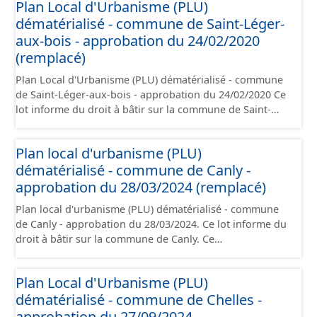
Plan Local d'Urbanisme (PLU)
contient les pièces administratives, le rapport de
dématérialisé - commune de Saint-Léger-
présentation, le PADD, le règlement (à l'exception des
plans de zonages), les annexes, les orientations
aux-bois - approbation du 24/02/2020
d'aménagement et les données géographiques. Malgré
(remplacé)
l'attention portée à la création de ces données, il est
Plan Local d'Urbanisme (PLU) dématérialisé - commune
rappelé que seuls les documents papier font foi et sont
de Saint-Léger-aux-bois - approbation du 24/02/2020 Ce
opposables d'un point de vue juridique.
lot informe du droit à bâtir sur la commune de Saint-
Léger-aux-bois. Ce PLUi/PLU/POS/CC est numérisé
conformément aux prescriptions nationales du CNIG et
Plan local d'urbanisme (PLU)
contient les pièces administratives, le rapport de
dématérialisé - commune de Canly -
présentation, le PADD, le règlement (à l'exception des
plans de zonages), les annexes, les orientations
approbation du 28/03/2024 (remplacé)
d'aménagement et les données géographiques. Malgré
Plan local d'urbanisme (PLU) dématérialisé - commune
l'attention portée à la création de ces données, il est
de Canly - approbation du 28/03/2024. Ce lot informe du
rappelé que seuls les documents papier font foi et sont
droit à bâtir sur la commune de Canly. Ce
opposables d'un point de vue juridique.
PLUi/PLU/POS/CC est numérisé conformément aux
prescriptions nationales du CNIG et contient les pièces
Plan Local d'Urbanisme (PLU)
administratives, le rapport de présentation, le PADD, le
dématérialisé - commune de Chelles -
règlement, les annexes, les orientations d'aménagement
et les données géographiques. Malgré l'attention portée
approbation du 27/09/2024