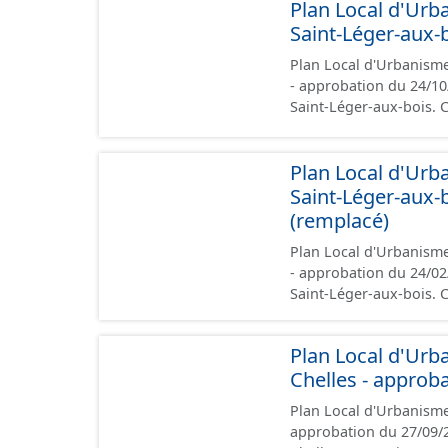
Plan Local d'Urb
zonages), les annexes,
géographiques. Malgré l'attention portée à la création de ces données, il est
Saint-Léger-aux-
rappelé que seuls les 
Plan Local d'Urbanisme
de vue juridique.
- approbation du 24/10/2025 Ce lot informe du droit à bâtir s
Saint-Léger-aux-bois.
prescriptions nationale
rapport de présentation
Plan Local d'Urb
zonages), les annexes,
géographiques. Malgré l'attention portée à la création de ces données, il est
Saint-Léger-aux-
rappelé que seuls les 
(remplacé)
de vue juridique.
Plan Local d'Urbanisme
- approbation du 24/02/2020 Ce lot informe du droit à bâtir s
Saint-Léger-aux-bois.
prescriptions nationale
rapport de présentation
Plan Local d'Urb
zonages), les annexes,
Chelles - approb
géographiques. Malgré l'attention portée à la création de ces données, il est
rappelé que seuls les 
Plan Local d'Urbanisme
de vue juridique.
approbation du 27/09/2024. Ce lot informe du droit à bâtir sur