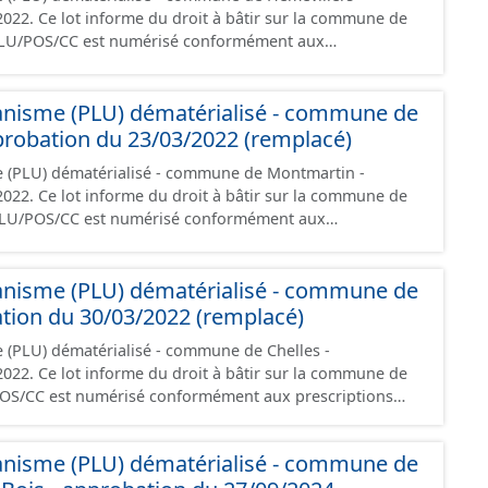
 la commune de
PLU/POS/CC est numérisé conformément aux
s du CNIG et contient les pièces administratives, le
, le PADD, le règlement (à l'exception des plans de
anisme (PLU) dématérialisé - commune de
 les orientations d'aménagement et les données
robation du 23/03/2022 (remplacé)
documents papier font foi et sont opposables d'un point
e (PLU) dématérialisé - commune de Montmartin -
 la commune de
PLU/POS/CC est numérisé conformément aux
s du CNIG et contient les pièces administratives, le
, le PADD, le règlement (à l'exception des plans de
anisme (PLU) dématérialisé - commune de
 les orientations d'aménagement et les données
ation du 30/03/2022 (remplacé)
documents papier font foi et sont opposables d'un point
 (PLU) dématérialisé - commune de Chelles -
 la commune de
POS/CC est numérisé conformément aux prescriptions
ontient les pièces administratives, le rapport de
le règlement (à l'exception des plans de zonages), les
anisme (PLU) dématérialisé - commune de
ions d'aménagement et les données géographiques.
ée à la création de ces données, il est rappelé que seuls