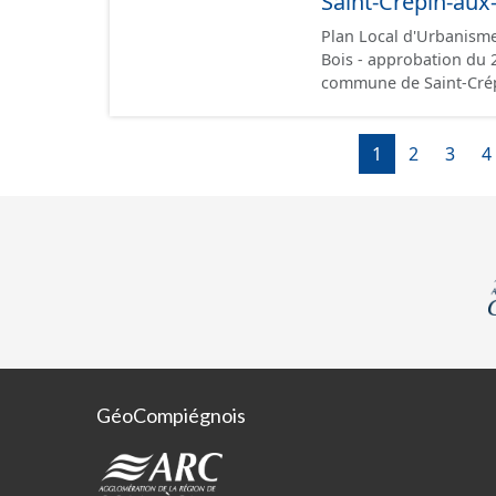
Saint-Crépin-aux
les documents papier fo
Plan Local d'Urbanisme
Bois - approbation du 27/09/2024. Ce lot informe
commune de Saint-Crép
conformément aux presc
administratives, le rap
des plans de zonages),
1
2
3
4
données géographiques. Malgré l'attention portée à la création de ces 
il est rappelé que seul
point de vue juridique.
GéoCompiégnois