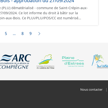
-Bois - approbation du 27/09/2024
nt foi et sont opposables d'un point de vue juridique.
 (PLU) dématérialisé - commune de Saint-Crépin-aux-
 du droit à bâtir sur la
in-aux-Bois. Ce PLUi/PLU/POS/CC est numérisé
riptions nationales du CNIG et contient les pièces
port de présentation, le PADD, le règlement (à l'exception
 les annexes, les orientations d'aménagement et les
5
...
8
9
données,
s les documents papier font foi et sont opposables d'un
Nous contacter