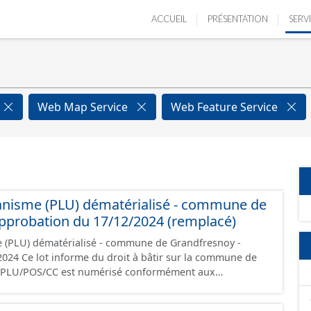
ACCUEIL
PRÉSENTATION
SERV
Web Map Service
Web Feature Service
anisme (PLU) dématérialisé - commune de
pprobation du 17/12/2024 (remplacé)
e (PLU) dématérialisé - commune de Grandfresnoy -
la commune de
i/PLU/POS/CC est numérisé conformément aux
s du CNIG et contient les pièces administratives, le
, le PADD, le règlement (à l'exception des plans de