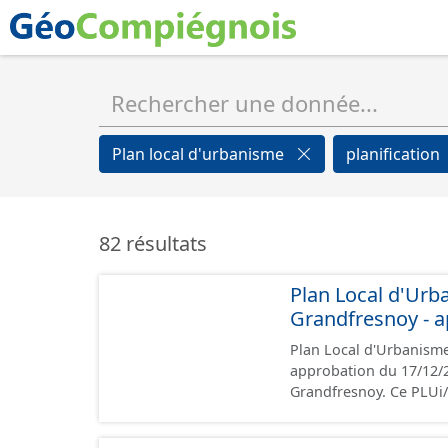
Plan local d'urbanisme
planification
82 résultats
Plan Local d'Urb
Grandfresnoy - a
Plan Local d'Urbanism
approbation du 17/12/2024 Ce lot informe du droit à bâtir sur 
Grandfresnoy. Ce PLU
prescriptions nationale
rapport de présentation