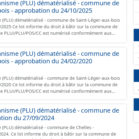
anisme (PLU) dématérialisé - commune de
 les orientations d'aménagement et les données
bois - approbation du 24/10/2025
documents papier font foi et sont opposables d'un point
 (PLU) dématérialisé - commune de Saint-Léger-aux-bois
ur la commune de
 Ce PLUi/PLU/POS/CC est numérisé conformément aux
s du CNIG et contient les pièces administratives, le
, le PADD, le règlement (à l'exception des plans de
anisme (PLU) dématérialisé - commune de
 les orientations d'aménagement et les données
bois - approbation du 24/02/2020
documents papier font foi et sont opposables d'un point
 (PLU) dématérialisé - commune de Saint-Léger-aux-bois
ur la commune de
 Ce PLUi/PLU/POS/CC est numérisé conformément aux
s du CNIG et contient les pièces administratives, le
, le PADD, le règlement (à l'exception des plans de
anisme (PLU) dématérialisé - commune de
 les orientations d'aménagement et les données
ation du 27/09/2024
documents papier font foi et sont opposables d'un point
 (PLU) dématérialisé - commune de Chelles -
 la commune de