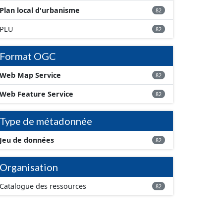
Plan local d'urbanisme
82
PLU
82
Format OGC
Web Map Service
82
Web Feature Service
82
Type de métadonnée
Jeu de données
82
Organisation
Catalogue des ressources
82