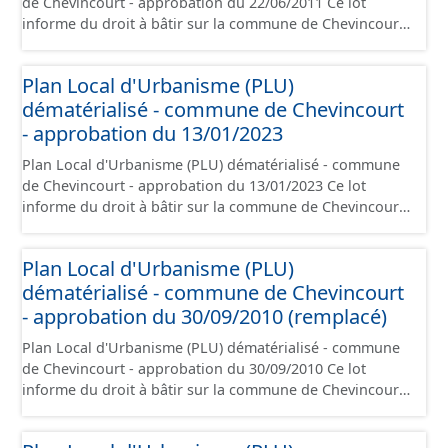
de Chevincourt - approbation du 22/06/2011 Ce lot
rappelé que seuls les documents papier font foi et sont
informe du droit à bâtir sur la commune de Chevincourt.
opposables d'un point de vue juridique.
Ce PLUi/PLU/POS/CC est numérisé conformément aux
prescriptions nationales du CNIG et contient les pièces
Plan Local d'Urbanisme (PLU)
administratives, le rapport de présentation, le PADD, le
dématérialisé - commune de Chevincourt
règlement (à l'exception des plans de zonages), les
annexes, les orientations d'aménagement et les données
- approbation du 13/01/2023
géographiques. Malgré l'attention portée à la création
Plan Local d'Urbanisme (PLU) dématérialisé - commune
de ces données, il est rappelé que seuls les documents
de Chevincourt - approbation du 13/01/2023 Ce lot
papier font foi et sont opposables d'un point de vue
informe du droit à bâtir sur la commune de Chevincourt.
juridique.
Ce PLUi/PLU/POS/CC est numérisé conformément aux
prescriptions nationales du CNIG et contient les pièces
Plan Local d'Urbanisme (PLU)
administratives, le rapport de présentation, le PADD, le
dématérialisé - commune de Chevincourt
règlement (à l'exception des plans de zonages), les
annexes, les orientations d'aménagement et les données
- approbation du 30/09/2010 (remplacé)
géographiques. Malgré l'attention portée à la création
Plan Local d'Urbanisme (PLU) dématérialisé - commune
de ces données, il est rappelé que seuls les documents
de Chevincourt - approbation du 30/09/2010 Ce lot
papier font foi et sont opposables d'un point de vue
informe du droit à bâtir sur la commune de Chevincourt.
juridique.
Ce PLUi/PLU/POS/CC est numérisé conformément aux
prescriptions nationales du CNIG et contient les pièces