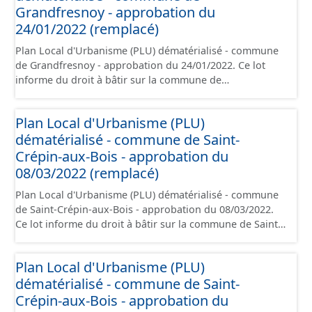
plans de zonages), les annexes, les orientations
Grandfresnoy - approbation du
d'aménagement et les données géographiques. Malgré
24/01/2022 (remplacé)
l'attention portée à la création de ces données, il est
Plan Local d'Urbanisme (PLU) dématérialisé - commune
rappelé que seuls les documents papier font foi et sont
de Grandfresnoy - approbation du 24/01/2022. Ce lot
opposables d'un point de vue juridique.
informe du droit à bâtir sur la commune de
Grandfresnoy. Ce PLUi/PLU/POS/CC est numérisé
conformément aux prescriptions nationales du CNIG et
Plan Local d'Urbanisme (PLU)
contient les pièces administratives, le rapport de
dématérialisé - commune de Saint-
présentation, le PADD, le règlement (à l'exception des
plans de zonages), les annexes, les orientations
Crépin-aux-Bois - approbation du
d'aménagement et les données géographiques. Malgré
08/03/2022 (remplacé)
l'attention portée à la création de ces données, il est
Plan Local d'Urbanisme (PLU) dématérialisé - commune
rappelé que seuls les documents papier font foi et sont
de Saint-Crépin-aux-Bois - approbation du 08/03/2022.
opposables d'un point de vue juridique.
Ce lot informe du droit à bâtir sur la commune de Saint-
Crépin-aux-Bois. Ce PLUi/PLU/POS/CC est numérisé
conformément aux prescriptions nationales du CNIG et
Plan Local d'Urbanisme (PLU)
contient les pièces administratives, le rapport de
dématérialisé - commune de Saint-
présentation, le PADD, le règlement (à l'exception des
plans de zonages), les annexes, les orientations
Crépin-aux-Bois - approbation du
d'aménagement et les données géographiques. Malgré