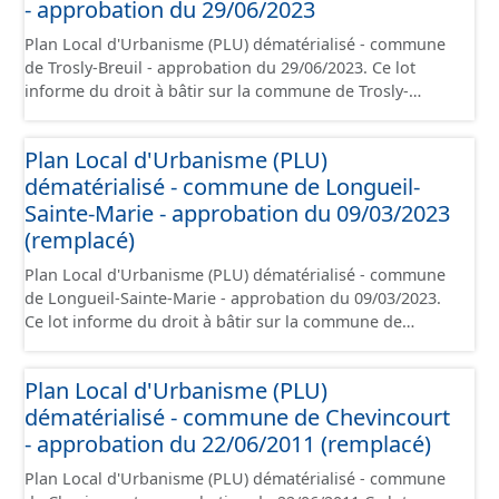
- approbation du 29/06/2023
Plan Local d'Urbanisme (PLU) dématérialisé - commune
de Trosly-Breuil - approbation du 29/06/2023. Ce lot
informe du droit à bâtir sur la commune de Trosly-
Breuil. Ce PLUi/PLU/POS/CC est numérisé conformément
aux prescriptions nationales du CNIG et contient les
Plan Local d'Urbanisme (PLU)
pièces administratives, le rapport de présentation, le
dématérialisé - commune de Longueil-
PADD, le règlement (à l'exception des plans de zonages),
les annexes, les orientations d'aménagement et les
Sainte-Marie - approbation du 09/03/2023
données géographiques. Malgré l'attention portée à la
(remplacé)
création de ces données, il est rappelé que seuls les
Plan Local d'Urbanisme (PLU) dématérialisé - commune
documents papier font foi et sont opposables d'un point
de Longueil-Sainte-Marie - approbation du 09/03/2023.
de vue juridique.
Ce lot informe du droit à bâtir sur la commune de
Longueil-Sainte-Marie. Ce PLU est numérisé
conformément aux prescriptions nationales du CNIG et
Plan Local d'Urbanisme (PLU)
contient les pièces administratives, le rapport de
dématérialisé - commune de Chevincourt
présentation, le PADD, le règlement (à l'exception des
plans de zonages), les annexes, les orientations
- approbation du 22/06/2011 (remplacé)
d'aménagement et les données géographiques. Malgré
Plan Local d'Urbanisme (PLU) dématérialisé - commune
l'attention portée à la création de ces données, il est