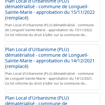
Plan Local d'Urbanisme (PLU)
administratives, le rapport de présentation, le PADD, le
dématérialisé - commune de Longueil-
règlement (à l'exception des plans de zonages), les
annexes, les orientations d'aménagement et les données
Sainte-Marie - approbation du 15/11/2022
géographiques. Malgré l'attention portée à la création
(remplacé)
de ces données, il est rappelé que seuls les documents
Plan Local d'Urbanisme (PLU) dématérialisé - commune
papier font foi et sont opposables d'un point de vue
de Longueil-Sainte-Marie - approbation du 15/11/2022.
juridique.
Ce lot informe du droit à bâtir sur la commune de
Longueil-Sainte-Marie. Ce PLU est numérisé
conformément aux prescriptions nationales du CNIG et
Plan Local d'Urbanisme (PLU)
contient les pièces administratives, le rapport de
dématérialisé - commune de Longueil-
présentation, le PADD, le règlement (à l'exception des
plans de zonages), les annexes, les orientations
Sainte-Marie - approbation du 14/12/2021
d'aménagement et les données géographiques. Malgré
(remplacé)
l'attention portée à la création de ces données, il est
Plan Local d'Urbanisme (PLU) dématérialisé - commune
rappelé que seuls les documents papier font foi et sont
de Longueil-Sainte-Marie - approbation du 14/12/2021.
opposables d'un point de vue juridique.
Ce lot informe du droit à bâtir sur la commune de
Longueil-Sainte-Marie. Ce PLU est numérisé
conformément aux prescriptions nationales du CNIG et
Plan Local d'Urbanisme (PLU)
contient les pièces administratives, le rapport de
dématérialisé - commune de
présentation, le PADD, le règlement (à l'exception des