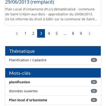
29/06/2013 (remplacé)
l'attention portée à la création de ces données, il est
Plan Local d'Urbanisme (PLU) dématérialisé - commune
rappelé que seuls les documents papier font foi et sont
de Saint-Crépin-aux-Bois - approbation du 29/06/2013.
opposables d'un point de vue juridique.
Ce lot informe du droit à bâtir sur la commune de Saint-
Crépin-aux-Bois. Ce PLUi/PLU/POS/CC est numérisé
conformément aux prescriptions nationales du CNIG et
1
2
3
4
5
...
8
9
contient les pièces administratives, le rapport de
présentation, le PADD, le règlement (à l'exception des
plans de zonages), les annexes, les orientations
d'aménagement et les données géographiques. Malgré
Thématique
l'attention portée à la création de ces données, il est
rappelé que seuls les documents papier font foi et sont
Planification / Cadastre
82
opposables d'un point de vue juridique.
Mots-clés
planification
82
données ouvertes
82
Plan local d'urbanisme
82