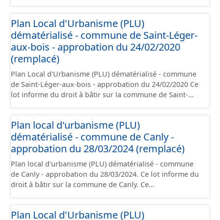
Léger-aux-bois. Ce PLUi/PLU/POS/CC est numérisé
conformément aux prescriptions nationales du CNIG et
Plan Local d'Urbanisme (PLU)
contient les pièces administratives, le rapport de
dématérialisé - commune de Saint-Léger-
présentation, le PADD, le règlement (à l'exception des
plans de zonages), les annexes, les orientations
aux-bois - approbation du 24/02/2020
d'aménagement et les données géographiques. Malgré
(remplacé)
l'attention portée à la création de ces données, il est
Plan Local d'Urbanisme (PLU) dématérialisé - commune
rappelé que seuls les documents papier font foi et sont
de Saint-Léger-aux-bois - approbation du 24/02/2020 Ce
opposables d'un point de vue juridique.
lot informe du droit à bâtir sur la commune de Saint-
Léger-aux-bois. Ce PLUi/PLU/POS/CC est numérisé
conformément aux prescriptions nationales du CNIG et
Plan local d'urbanisme (PLU)
contient les pièces administratives, le rapport de
dématérialisé - commune de Canly -
présentation, le PADD, le règlement (à l'exception des
plans de zonages), les annexes, les orientations
approbation du 28/03/2024 (remplacé)
d'aménagement et les données géographiques. Malgré
Plan local d'urbanisme (PLU) dématérialisé - commune
l'attention portée à la création de ces données, il est
de Canly - approbation du 28/03/2024. Ce lot informe du
rappelé que seuls les documents papier font foi et sont
droit à bâtir sur la commune de Canly. Ce
opposables d'un point de vue juridique.
PLUi/PLU/POS/CC est numérisé conformément aux
prescriptions nationales du CNIG et contient les pièces
Plan Local d'Urbanisme (PLU)
administratives, le rapport de présentation, le PADD, le