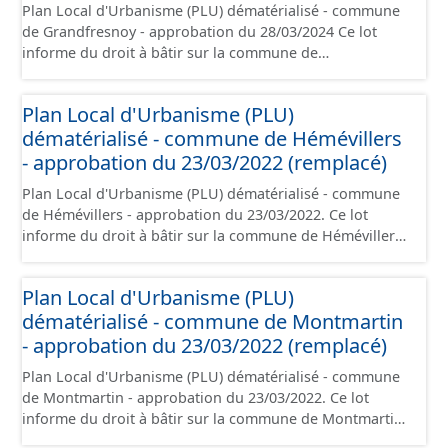
Plan Local d'Urbanisme (PLU) dématérialisé - commune
rappelé que seuls les documents papier font foi et sont
de Grandfresnoy - approbation du 28/03/2024 Ce lot
opposables d'un point de vue juridique.
informe du droit à bâtir sur la commune de
Grandfresnoy. Ce PLUi/PLU/POS/CC est numérisé
conformément aux prescriptions nationales du CNIG et
Plan Local d'Urbanisme (PLU)
contient les pièces administratives, le rapport de
dématérialisé - commune de Hémévillers
présentation, le PADD, le règlement (à l'exception des
plans de zonages), les annexes, les orientations
- approbation du 23/03/2022 (remplacé)
d'aménagement et les données géographiques. Malgré
Plan Local d'Urbanisme (PLU) dématérialisé - commune
l'attention portée à la création de ces données, il est
de Hémévillers - approbation du 23/03/2022. Ce lot
rappelé que seuls les documents papier font foi et sont
informe du droit à bâtir sur la commune de Hémévillers.
opposables d'un point de vue juridique.
Ce PLUi/PLU/POS/CC est numérisé conformément aux
prescriptions nationales du CNIG et contient les pièces
Plan Local d'Urbanisme (PLU)
administratives, le rapport de présentation, le PADD, le
dématérialisé - commune de Montmartin
règlement (à l'exception des plans de zonages), les
annexes, les orientations d'aménagement et les données
- approbation du 23/03/2022 (remplacé)
géographiques. Malgré l'attention portée à la création
Plan Local d'Urbanisme (PLU) dématérialisé - commune
de ces données, il est rappelé que seuls les documents
de Montmartin - approbation du 23/03/2022. Ce lot
papier font foi et sont opposables d'un point de vue
informe du droit à bâtir sur la commune de Montmartin.
juridique.
Ce PLUi/PLU/POS/CC est numérisé conformément aux