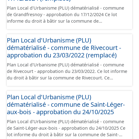
Plan Local d'Urbanisme (PLU) dématérialisé - commune
de Grandfresnoy - approbation du 17/12/2024 Ce lot
informe du droit à bâtir sur la commune de
Grandfresnoy. Ce PLUi/PLU/POS/CC est numérisé
conformément aux prescriptions nationales du CNIG et
Plan Local d'Urbanisme (PLU)
contient les pièces administratives, le rapport de
dématérialisé - commune de Rivecourt -
présentation, le PADD, le règlement (à l'exception des
plans de zonages), les annexes, les orientations
approbation du 23/03/2022 (remplacé)
d'aménagement et les données géographiques. Malgré
Plan Local d'Urbanisme (PLU) dématérialisé - commune
l'attention portée à la création de ces données, il est
de Rivecourt - approbation du 23/03/2022. Ce lot informe
rappelé que seuls les documents papier font foi et sont
du droit à bâtir sur la commune de Rivecourt. Ce
opposables d'un point de vue juridique.
PLUi/PLU/POS/CC est numérisé conformément aux
prescriptions nationales du CNIG et contient les pièces
Plan Local d'Urbanisme (PLU)
administratives, le rapport de présentation, le PADD, le
dématérialisé - commune de Saint-Léger-
règlement (à l'exception des plans de zonages), les
annexes, les orientations d'aménagement et les données
aux-bois - approbation du 24/10/2025
géographiques. Malgré l'attention portée à la création
Plan Local d'Urbanisme (PLU) dématérialisé - commune
de ces données, il est rappelé que seuls les documents
de Saint-Léger-aux-bois - approbation du 24/10/2025 Ce
papier font foi et sont opposables d'un point de vue
lot informe du droit à bâtir sur la commune de Saint-
juridique.