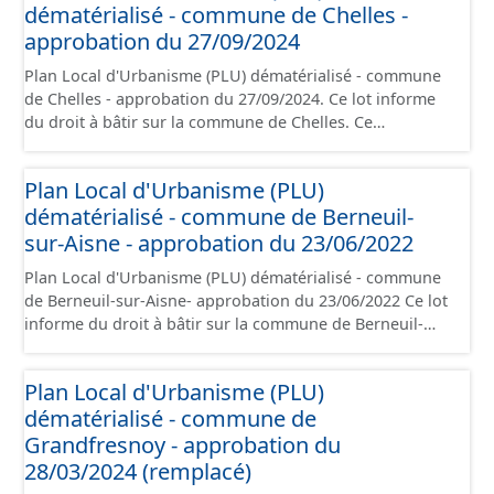
dématérialisé - commune de Chelles -
règlement, les annexes, les orientations d'aménagement
et les données géographiques. Malgré l'attention portée
approbation du 27/09/2024
à la création de ces données, il est rappelé que seuls les
Plan Local d'Urbanisme (PLU) dématérialisé - commune
documents papier font foi et sont opposables d'un point
de Chelles - approbation du 27/09/2024. Ce lot informe
de vue juridique.
du droit à bâtir sur la commune de Chelles. Ce
PLUi/PLU/POS/CC est numérisé conformément aux
prescriptions nationales du CNIG et contient les pièces
Plan Local d'Urbanisme (PLU)
administratives, le rapport de présentation, le PADD, le
dématérialisé - commune de Berneuil-
règlement (à l'exception des plans de zonages), les
annexes, les orientations d'aménagement et les données
sur-Aisne - approbation du 23/06/2022
géographiques. Malgré l'attention portée à la création
Plan Local d'Urbanisme (PLU) dématérialisé - commune
de ces données, il est rappelé que seuls les documents
de Berneuil-sur-Aisne- approbation du 23/06/2022 Ce lot
papier font foi et sont opposables d'un point de vue
informe du droit à bâtir sur la commune de Berneuil-
juridique.
sur-Aisne. Ce PLUi/PLU/POS/CC est numérisé
conformément aux prescriptions nationales du CNIG et
Plan Local d'Urbanisme (PLU)
contient les pièces administratives, le rapport de
dématérialisé - commune de
présentation, le PADD, le règlement (à l'exception des
plans de zonages), les annexes, les orientations
Grandfresnoy - approbation du
d'aménagement et les données géographiques. Malgré
28/03/2024 (remplacé)
l'attention portée à la création de ces données, il est