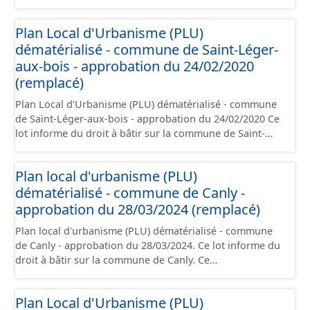
Léger-aux-bois. Ce PLUi/PLU/POS/CC est numérisé
conformément aux prescriptions nationales du CNIG et
Plan Local d'Urbanisme (PLU)
contient les pièces administratives, le rapport de
dématérialisé - commune de Saint-Léger-
présentation, le PADD, le règlement (à l'exception des
plans de zonages), les annexes, les orientations
aux-bois - approbation du 24/02/2020
d'aménagement et les données géographiques. Malgré
(remplacé)
l'attention portée à la création de ces données, il est
Plan Local d'Urbanisme (PLU) dématérialisé - commune
rappelé que seuls les documents papier font foi et sont
de Saint-Léger-aux-bois - approbation du 24/02/2020 Ce
opposables d'un point de vue juridique.
lot informe du droit à bâtir sur la commune de Saint-
Léger-aux-bois. Ce PLUi/PLU/POS/CC est numérisé
conformément aux prescriptions nationales du CNIG et
Plan local d'urbanisme (PLU)
contient les pièces administratives, le rapport de
dématérialisé - commune de Canly -
présentation, le PADD, le règlement (à l'exception des
plans de zonages), les annexes, les orientations
approbation du 28/03/2024 (remplacé)
d'aménagement et les données géographiques. Malgré
Plan local d'urbanisme (PLU) dématérialisé - commune
l'attention portée à la création de ces données, il est
de Canly - approbation du 28/03/2024. Ce lot informe du
rappelé que seuls les documents papier font foi et sont
droit à bâtir sur la commune de Canly. Ce
opposables d'un point de vue juridique.
PLUi/PLU/POS/CC est numérisé conformément aux
prescriptions nationales du CNIG et contient les pièces
Plan Local d'Urbanisme (PLU)
administratives, le rapport de présentation, le PADD, le