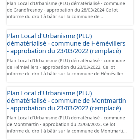
Plan Local d'Urbanisme (PLU) dématérialisé - commune
rappelé que seuls les documents papier font foi et sont
de Grandfresnoy - approbation du 28/03/2024 Ce lot
opposables d'un point de vue juridique.
informe du droit à bâtir sur la commune de
Grandfresnoy. Ce PLUi/PLU/POS/CC est numérisé
conformément aux prescriptions nationales du CNIG et
Plan Local d'Urbanisme (PLU)
contient les pièces administratives, le rapport de
dématérialisé - commune de Hémévillers
présentation, le PADD, le règlement (à l'exception des
plans de zonages), les annexes, les orientations
- approbation du 23/03/2022 (remplacé)
d'aménagement et les données géographiques. Malgré
Plan Local d'Urbanisme (PLU) dématérialisé - commune
l'attention portée à la création de ces données, il est
de Hémévillers - approbation du 23/03/2022. Ce lot
rappelé que seuls les documents papier font foi et sont
informe du droit à bâtir sur la commune de Hémévillers.
opposables d'un point de vue juridique.
Ce PLUi/PLU/POS/CC est numérisé conformément aux
prescriptions nationales du CNIG et contient les pièces
Plan Local d'Urbanisme (PLU)
administratives, le rapport de présentation, le PADD, le
dématérialisé - commune de Montmartin
règlement (à l'exception des plans de zonages), les
annexes, les orientations d'aménagement et les données
- approbation du 23/03/2022 (remplacé)
géographiques. Malgré l'attention portée à la création
Plan Local d'Urbanisme (PLU) dématérialisé - commune
de ces données, il est rappelé que seuls les documents
de Montmartin - approbation du 23/03/2022. Ce lot
papier font foi et sont opposables d'un point de vue
informe du droit à bâtir sur la commune de Montmartin.
juridique.
Ce PLUi/PLU/POS/CC est numérisé conformément aux