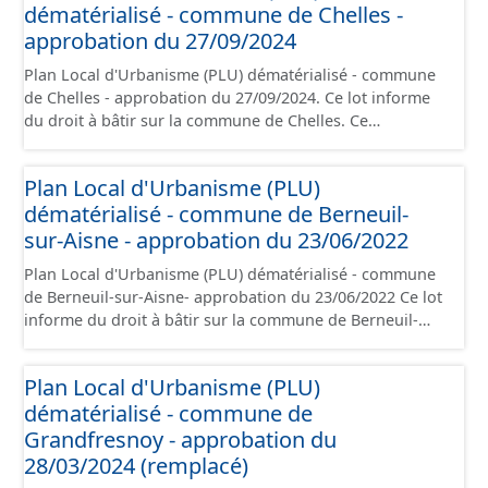
dématérialisé - commune de Chelles -
règlement, les annexes, les orientations d'aménagement
et les données géographiques. Malgré l'attention portée
approbation du 27/09/2024
à la création de ces données, il est rappelé que seuls les
Plan Local d'Urbanisme (PLU) dématérialisé - commune
documents papier font foi et sont opposables d'un point
de Chelles - approbation du 27/09/2024. Ce lot informe
de vue juridique.
du droit à bâtir sur la commune de Chelles. Ce
PLUi/PLU/POS/CC est numérisé conformément aux
prescriptions nationales du CNIG et contient les pièces
Plan Local d'Urbanisme (PLU)
administratives, le rapport de présentation, le PADD, le
dématérialisé - commune de Berneuil-
règlement (à l'exception des plans de zonages), les
annexes, les orientations d'aménagement et les données
sur-Aisne - approbation du 23/06/2022
géographiques. Malgré l'attention portée à la création
Plan Local d'Urbanisme (PLU) dématérialisé - commune
de ces données, il est rappelé que seuls les documents
de Berneuil-sur-Aisne- approbation du 23/06/2022 Ce lot
papier font foi et sont opposables d'un point de vue
informe du droit à bâtir sur la commune de Berneuil-
juridique.
sur-Aisne. Ce PLUi/PLU/POS/CC est numérisé
conformément aux prescriptions nationales du CNIG et
Plan Local d'Urbanisme (PLU)
contient les pièces administratives, le rapport de
dématérialisé - commune de
présentation, le PADD, le règlement (à l'exception des
plans de zonages), les annexes, les orientations
Grandfresnoy - approbation du
d'aménagement et les données géographiques. Malgré
28/03/2024 (remplacé)
l'attention portée à la création de ces données, il est