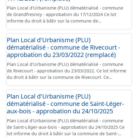
Plan Local d'Urbanisme (PLU) dématérialisé - commune
de Grandfresnoy - approbation du 17/12/2024 Ce lot
informe du droit à bâtir sur la commune de
Grandfresnoy. Ce PLUi/PLU/POS/CC est numérisé
conformément aux prescriptions nationales du CNIG et
Plan Local d'Urbanisme (PLU)
contient les pièces administratives, le rapport de
dématérialisé - commune de Rivecourt -
présentation, le PADD, le règlement (à l'exception des
plans de zonages), les annexes, les orientations
approbation du 23/03/2022 (remplacé)
d'aménagement et les données géographiques. Malgré
Plan Local d'Urbanisme (PLU) dématérialisé - commune
l'attention portée à la création de ces données, il est
de Rivecourt - approbation du 23/03/2022. Ce lot informe
rappelé que seuls les documents papier font foi et sont
du droit à bâtir sur la commune de Rivecourt. Ce
opposables d'un point de vue juridique.
PLUi/PLU/POS/CC est numérisé conformément aux
prescriptions nationales du CNIG et contient les pièces
Plan Local d'Urbanisme (PLU)
administratives, le rapport de présentation, le PADD, le
dématérialisé - commune de Saint-Léger-
règlement (à l'exception des plans de zonages), les
annexes, les orientations d'aménagement et les données
aux-bois - approbation du 24/10/2025
géographiques. Malgré l'attention portée à la création
Plan Local d'Urbanisme (PLU) dématérialisé - commune
de ces données, il est rappelé que seuls les documents
de Saint-Léger-aux-bois - approbation du 24/10/2025 Ce
papier font foi et sont opposables d'un point de vue
lot informe du droit à bâtir sur la commune de Saint-
juridique.