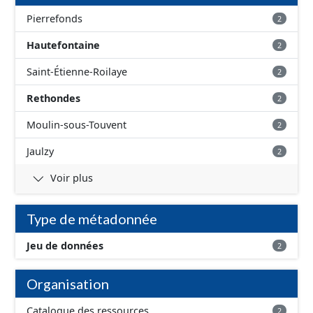
des Hospices.
Pierrefonds
2
Hautefontaine
2
Saint-Étienne-Roilaye
2
Rethondes
2
Moulin-sous-Touvent
2
Jaulzy
2
Voir plus
Type de métadonnée
Jeu de données
2
Organisation
Catalogue des ressources
2