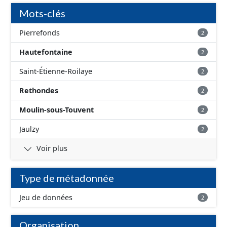
correspond aux périmètres administratifs des AAC et
Mots-clés
aux périmètres des sous-secteurs des aires de Baugy et
des Hospices.
Pierrefonds
2
Hautefontaine
2
Saint-Étienne-Roilaye
2
Rethondes
2
Moulin-sous-Touvent
2
Jaulzy
2
Voir plus
Type de métadonnée
Jeu de données
2
Organisation