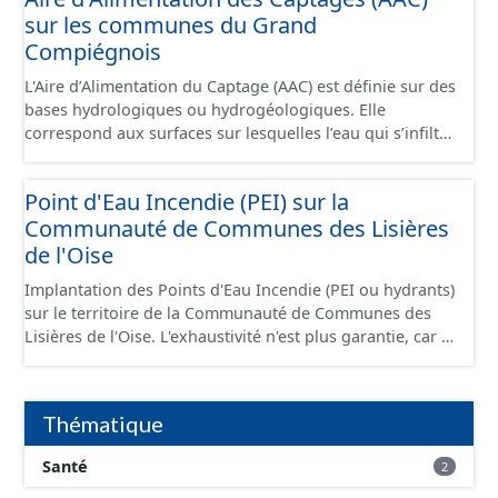
sur les communes du Grand
Compiégnois
L'Aire d’Alimentation du Captage (AAC) est définie sur des
bases hydrologiques ou hydrogéologiques. Elle
correspond aux surfaces sur lesquelles l’eau qui s’infiltre
ou ruisselle participe à l’alimentation de la ressource en
eau dans laquelle se fait le prélèvement. Ainsi, l’AAC
Point d'Eau Incendie (PEI) sur la
correspond : - pour un ouvrage de prélèvement destiné
Communauté de Communes des Lisières
à l'eau potable en eau superficielle : au sous-bassin
versant situé en amont de la ou des prises d’eau
de l'Oise
éventuellement complété par la surface concernée par
Implantation des Points d'Eau Incendie (PEI ou hydrants)
l'apport d'eau souterraine externe à ce bassin versant
sur le territoire de la Communauté de Communes des
(ex: nappe de socle ou nappe d'accompagnement des
Lisières de l'Oise. L'exhaustivité n'est plus garantie, car il
cours d'eau), - pour un ouvrage de prélèvement destiné
s'agit d'informations gérées et détenues par le SDIS 60,
à l'eau potable en eau souterraine : au bassin
dont les données ne sont plus communiquées depuis
d’alimentation du ou des points d'eau (lieu des points de
2020.
la surface du sol qui contribuent à l’alimentation du
Thématique
captage). Les notions d’« aire d’alimentation » et de «
bassin d’alimentation » de captages (AAC, BAC) sont ici
Santé
2
considérées comme synonymes. Ce jeu de données