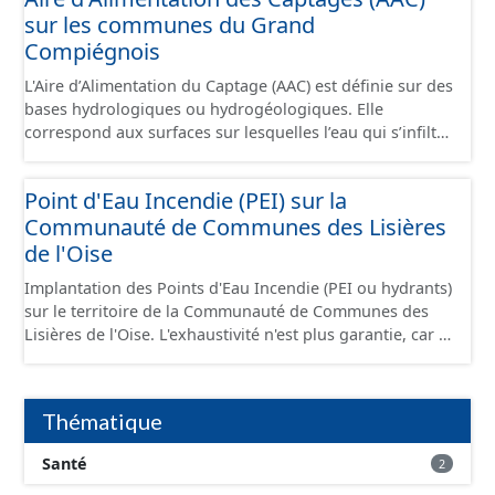
sur les communes du Grand
Compiégnois
L'Aire d’Alimentation du Captage (AAC) est définie sur des
bases hydrologiques ou hydrogéologiques. Elle
correspond aux surfaces sur lesquelles l’eau qui s’infiltre
ou ruisselle participe à l’alimentation de la ressource en
eau dans laquelle se fait le prélèvement. Ainsi, l’AAC
Point d'Eau Incendie (PEI) sur la
correspond : - pour un ouvrage de prélèvement destiné
Communauté de Communes des Lisières
à l'eau potable en eau superficielle : au sous-bassin
versant situé en amont de la ou des prises d’eau
de l'Oise
éventuellement complété par la surface concernée par
Implantation des Points d'Eau Incendie (PEI ou hydrants)
l'apport d'eau souterraine externe à ce bassin versant
sur le territoire de la Communauté de Communes des
(ex: nappe de socle ou nappe d'accompagnement des
Lisières de l'Oise. L'exhaustivité n'est plus garantie, car il
cours d'eau), - pour un ouvrage de prélèvement destiné
s'agit d'informations gérées et détenues par le SDIS 60,
à l'eau potable en eau souterraine : au bassin
dont les données ne sont plus communiquées depuis
d’alimentation du ou des points d'eau (lieu des points de
2020.
la surface du sol qui contribuent à l’alimentation du
Thématique
captage). Les notions d’« aire d’alimentation » et de «
bassin d’alimentation » de captages (AAC, BAC) sont ici
Santé
2
considérées comme synonymes. Ce jeu de données