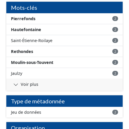
correspond aux périmètres administratifs des AAC et
Mots-clés
aux périmètres des sous-secteurs des aires de Baugy et
des Hospices.
Pierrefonds
2
Hautefontaine
2
Saint-Étienne-Roilaye
2
Rethondes
2
Moulin-sous-Touvent
2
Jaulzy
2
Voir plus
Type de métadonnée
Jeu de données
2
Organisation