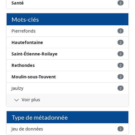
bassin d’alimentation » de captages (AAC, BAC) sont ici
Santé
2
considérées comme synonymes. Ce jeu de données
correspond aux périmètres administratifs des AAC et
Mots-clés
aux périmètres des sous-secteurs des aires de Baugy et
des Hospices.
Pierrefonds
2
Hautefontaine
2
Saint-Étienne-Roilaye
2
Rethondes
2
Moulin-sous-Touvent
2
Jaulzy
2
Voir plus
Type de métadonnée
Jeu de données
2