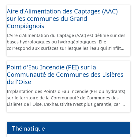
Aire d'Alimentation des Captages (AAC)
sur les communes du Grand
Compiégnois
L'Aire d’Alimentation du Captage (AAC) est définie sur des
bases hydrologiques ou hydrogéologiques. Elle
correspond aux surfaces sur lesquelles l’eau qui s’infiltre
ou ruisselle participe à l’alimentation de la ressource en
eau dans laquelle se fait le prélèvement. Ainsi, l’AAC
Point d'Eau Incendie (PEI) sur la
correspond : - pour un ouvrage de prélèvement destiné
Communauté de Communes des Lisières
à l'eau potable en eau superficielle : au sous-bassin
versant situé en amont de la ou des prises d’eau
de l'Oise
éventuellement complété par la surface concernée par
Implantation des Points d'Eau Incendie (PEI ou hydrants)
l'apport d'eau souterraine externe à ce bassin versant
sur le territoire de la Communauté de Communes des
(ex: nappe de socle ou nappe d'accompagnement des
Lisières de l'Oise. L'exhaustivité n'est plus garantie, car il
cours d'eau), - pour un ouvrage de prélèvement destiné
s'agit d'informations gérées et détenues par le SDIS 60,
à l'eau potable en eau souterraine : au bassin
dont les données ne sont plus communiquées depuis
d’alimentation du ou des points d'eau (lieu des points de
2020.
la surface du sol qui contribuent à l’alimentation du
Thématique
captage). Les notions d’« aire d’alimentation » et de «