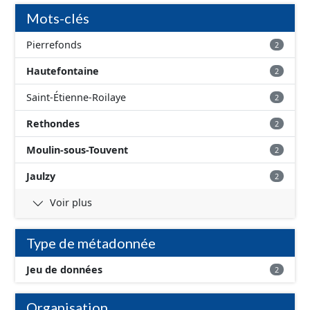
correspond aux périmètres administratifs des AAC et
Mots-clés
aux périmètres des sous-secteurs des aires de Baugy et
des Hospices.
Pierrefonds
2
Hautefontaine
2
Saint-Étienne-Roilaye
2
Rethondes
2
Moulin-sous-Touvent
2
Jaulzy
2
Voir plus
Type de métadonnée
Jeu de données
2
Organisation