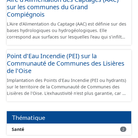
sur les communes du Grand
Compiégnois
L'Aire d’Alimentation du Captage (AAC) est définie sur des
bases hydrologiques ou hydrogéologiques. Elle
correspond aux surfaces sur lesquelles l’eau qui s’infiltre
ou ruisselle participe à l’alimentation de la ressource en
eau dans laquelle se fait le prélèvement. Ainsi, l’AAC
Point d'Eau Incendie (PEI) sur la
correspond : - pour un ouvrage de prélèvement destiné
Communauté de Communes des Lisières
à l'eau potable en eau superficielle : au sous-bassin
versant situé en amont de la ou des prises d’eau
de l'Oise
éventuellement complété par la surface concernée par
Implantation des Points d'Eau Incendie (PEI ou hydrants)
l'apport d'eau souterraine externe à ce bassin versant
sur le territoire de la Communauté de Communes des
(ex: nappe de socle ou nappe d'accompagnement des
Lisières de l'Oise. L'exhaustivité n'est plus garantie, car il
cours d'eau), - pour un ouvrage de prélèvement destiné
s'agit d'informations gérées et détenues par le SDIS 60,
à l'eau potable en eau souterraine : au bassin
dont les données ne sont plus communiquées depuis
d’alimentation du ou des points d'eau (lieu des points de
2020.
la surface du sol qui contribuent à l’alimentation du
Thématique
captage). Les notions d’« aire d’alimentation » et de «
bassin d’alimentation » de captages (AAC, BAC) sont ici
Santé
2
considérées comme synonymes. Ce jeu de données