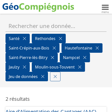
Santé
Rethondes
Saint-Crépin-aux-Bois
Hautefontaine
Saint-Pierre-lès-Bitry
Nampcel
Jaulzy
Moulin-sous-Touvent
Jeu de données
2 résultats
Aire d'Alimentation des Captages (AAC)