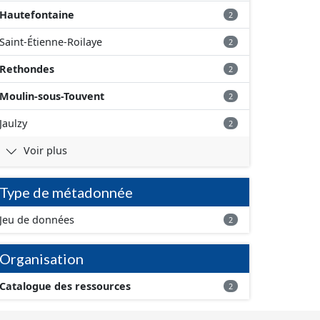
Hautefontaine
2
Saint-Étienne-Roilaye
2
Rethondes
2
Moulin-sous-Touvent
2
Jaulzy
2
Voir plus
Type de métadonnée
Jeu de données
2
Organisation
Catalogue des ressources
2