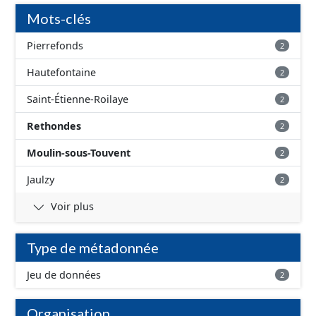
correspond aux périmètres administratifs des AAC et
Mots-clés
aux périmètres des sous-secteurs des aires de Baugy et
des Hospices.
Pierrefonds
2
Hautefontaine
2
Saint-Étienne-Roilaye
2
Rethondes
2
Moulin-sous-Touvent
2
Jaulzy
2
Voir plus
Type de métadonnée
Jeu de données
2
Organisation