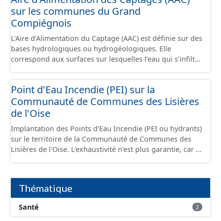
sur les communes du Grand
Compiégnois
L'Aire d’Alimentation du Captage (AAC) est définie sur des
bases hydrologiques ou hydrogéologiques. Elle
correspond aux surfaces sur lesquelles l’eau qui s’infiltre
ou ruisselle participe à l’alimentation de la ressource en
eau dans laquelle se fait le prélèvement. Ainsi, l’AAC
Point d'Eau Incendie (PEI) sur la
correspond : - pour un ouvrage de prélèvement destiné
Communauté de Communes des Lisières
à l'eau potable en eau superficielle : au sous-bassin
versant situé en amont de la ou des prises d’eau
de l'Oise
éventuellement complété par la surface concernée par
Implantation des Points d'Eau Incendie (PEI ou hydrants)
l'apport d'eau souterraine externe à ce bassin versant
sur le territoire de la Communauté de Communes des
(ex: nappe de socle ou nappe d'accompagnement des
Lisières de l'Oise. L'exhaustivité n'est plus garantie, car il
cours d'eau), - pour un ouvrage de prélèvement destiné
s'agit d'informations gérées et détenues par le SDIS 60,
à l'eau potable en eau souterraine : au bassin
dont les données ne sont plus communiquées depuis
d’alimentation du ou des points d'eau (lieu des points de
2020.
la surface du sol qui contribuent à l’alimentation du
Thématique
captage). Les notions d’« aire d’alimentation » et de «
bassin d’alimentation » de captages (AAC, BAC) sont ici
Santé
2
considérées comme synonymes. Ce jeu de données