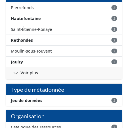
des Hospices.
Pierrefonds
2
Hautefontaine
2
Saint-Étienne-Roilaye
2
Rethondes
2
Moulin-sous-Touvent
2
Jaulzy
2
Voir plus
Type de métadonnée
Jeu de données
2
Organisation
Catalogue des ressources
2