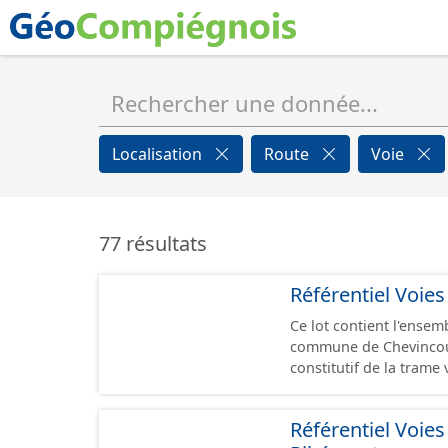
Localisation
Route
Voie
77 résultats
Référentiel Voie
Ce lot contient l'ensem
commune de Chevincourt sous la fo
constitutif de la tram
de voie. Un tronçon a
représente, le plus souvent, le cen
Référentiel Voie
topologiques : les ext