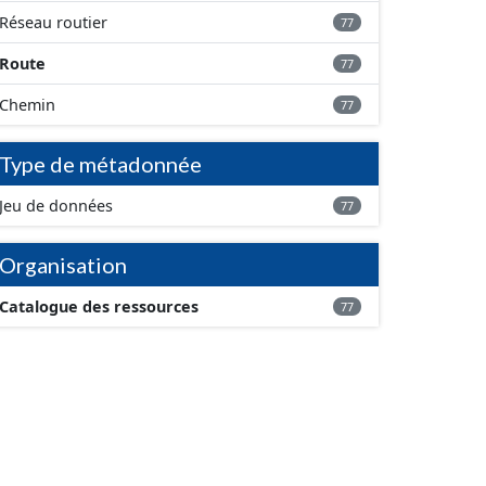
Réseau routier
77
Route
77
Chemin
77
Type de métadonnée
Jeu de données
77
Organisation
Catalogue des ressources
77