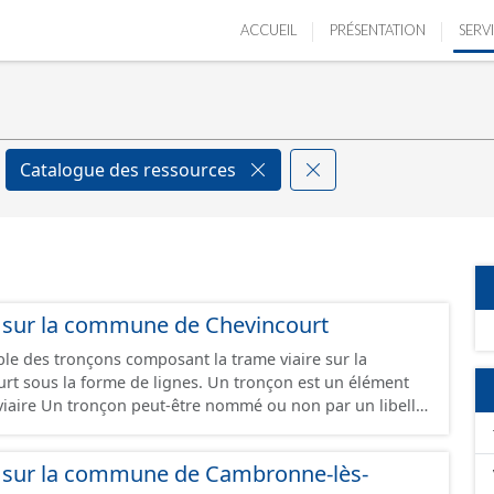
ACCUEIL
PRÉSENTATION
SERV
Catalogue des ressources
s sur la commune de Chevincourt
ble des tronçons composant la trame viaire sur la
rme de lignes. Un tronçon est un élément
e viaire Un tronçon peut-être nommé ou non par un libellé
ppartient à une ou deux communes. Un tronçon
tre de la chaussée. Les tronçons de voies sont
s sur la commune de Cambronne-lès-
rémités d’un tronçon correspondent à des intersections ou