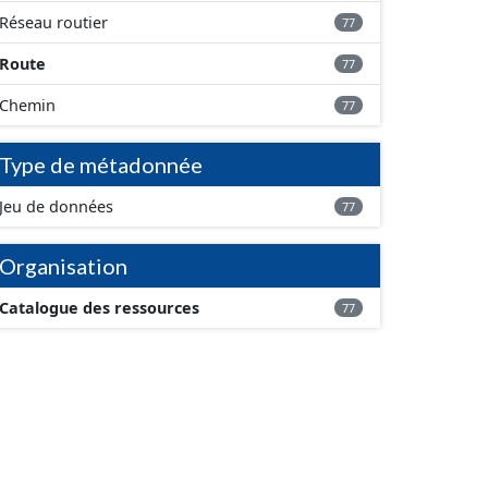
Réseau routier
77
Route
77
Chemin
77
Type de métadonnée
Jeu de données
77
Organisation
Catalogue des ressources
77