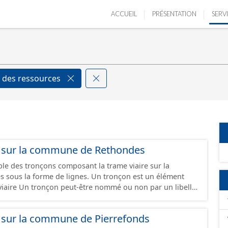
ACCUEIL
PRÉSENTATION
SERV
 des ressources
s sur la commune de Rethondes
ble des tronçons composant la trame viaire sur la
e de lignes. Un tronçon est un élément
e viaire Un tronçon peut-être nommé ou non par un libellé
ppartient à une ou deux communes. Un tronçon
tre de la chaussée. Les tronçons de voies sont
s sur la commune de Pierrefonds
rémités d’un tronçon correspondent à des intersections ou