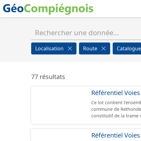
Localisation
Route
Catalogue
77 résultats
Référentiel Voie
Ce lot contient l'ensem
commune de Rethondes sous la form
constitutif de la tram
de voie. Un tronçon a
représente, le plus souvent, le cen
Référentiel Voie
topologiques : les ext