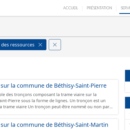
ACCUEIL
PRÉSENTATION
SERV
 des ressources
s sur la commune de Béthisy-Saint-Pierre
ble des tronçons composant la trame viaire sur la
re sous la forme de lignes. Un tronçon est un
 la trame viaire Un tronçon peut-être nommé ou non par
 tronçon appartient à une ou deux communes. Un tronçon
tre de la chaussée. Les tronçons de voies sont
s sur la commune de Béthisy-Saint-Martin
rémités d’un tronçon correspondent à des intersections ou