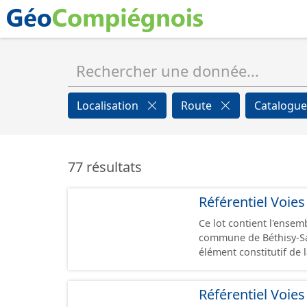
Localisation
Route
Catalogue
77 résultats
Référentiel Voie
Ce lot contient l'ensem
commune de Béthisy-Saint-Pier
élément constitutif de
un libellé de voie. Un
représente, le plus souvent, le cen
Référentiel Voie
topologiques : les ext