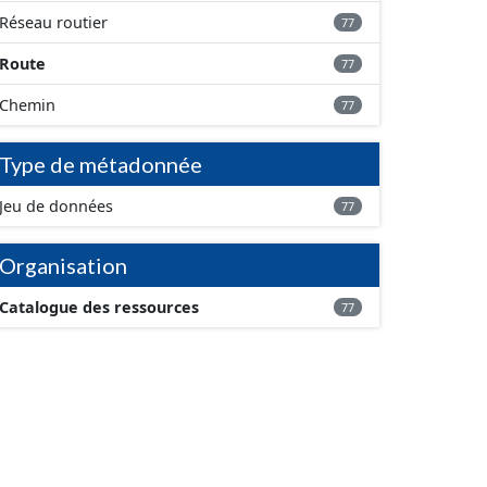
Réseau routier
77
Route
77
Chemin
77
Type de métadonnée
Jeu de données
77
Organisation
Catalogue des ressources
77