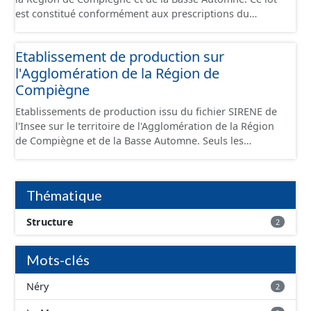
est constitué conformément aux prescriptions du
standard CNIG Sites Économiques et fourni au format
GeoPackage et GeoJson.
Etablissement de production sur
l'Agglomération de la Région de
Compiègne
Etablissements de production issu du fichier SIRENE de
l'Insee sur le territoire de l'Agglomération de la Région
de Compiègne et de la Basse Automne. Seuls les
établissements situés à l'intérieur d'un site économique
sont téléchargeables au format GeoPackage et GeoJson
et structurés conformément aux prescriptions du
Thématique
standard CNIG Sites Economiques. Ce lot ne contient pas
la référence aux terrains à vocation économique à ce
Structure
2
jour. Il est filtré au-delà des prescriptions du CNIG se
limitant aux SCI.
Mots-clés
Néry
2