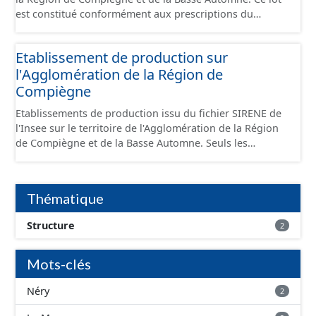
est constitué conformément aux prescriptions du
standard CNIG Sites Économiques et fourni au format
GeoPackage et GeoJson.
Etablissement de production sur
l'Agglomération de la Région de
Compiègne
Etablissements de production issu du fichier SIRENE de
l'Insee sur le territoire de l'Agglomération de la Région
de Compiègne et de la Basse Automne. Seuls les
établissements situés à l'intérieur d'un site économique
sont téléchargeables au format GeoPackage et GeoJson
et structurés conformément aux prescriptions du
Thématique
standard CNIG Sites Economiques. Ce lot ne contient pas
la référence aux terrains à vocation économique à ce
Structure
2
jour. Il est filtré au-delà des prescriptions du CNIG se
limitant aux SCI.
Mots-clés
Néry
2