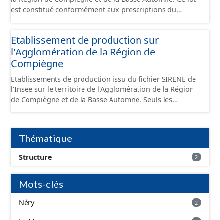
est constitué conformément aux prescriptions du
standard CNIG Sites Économiques et fourni au format
GeoPackage et GeoJson.
Etablissement de production sur
l'Agglomération de la Région de
Compiègne
Etablissements de production issu du fichier SIRENE de
l'Insee sur le territoire de l'Agglomération de la Région
de Compiègne et de la Basse Automne. Seuls les
établissements situés à l'intérieur d'un site économique
sont téléchargeables au format GeoPackage et GeoJson
et structurés conformément aux prescriptions du
Thématique
standard CNIG Sites Economiques. Ce lot ne contient pas
la référence aux terrains à vocation économique à ce
Structure
2
jour. Il est filtré au-delà des prescriptions du CNIG se
limitant aux SCI.
Mots-clés
Néry
2