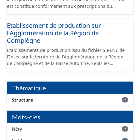
est constitué conformément aux prescriptions du
standard CNIG Sites Économiques et fourni au format
GeoPackage et GeoJson.
Etablissement de production sur
l'Agglomération de la Région de
Compiègne
Etablissements de production issu du fichier SIRENE de
l'Insee sur le territoire de l'Agglomération de la Région
de Compiègne et de la Basse Automne. Seuls les
établissements situés à l'intérieur d'un site économique
sont téléchargeables au format GeoPackage et GeoJson
et structurés conformément aux prescriptions du
Thématique
standard CNIG Sites Economiques. Ce lot ne contient pas
la référence aux terrains à vocation économique à ce
Structure
2
jour. Il est filtré au-delà des prescriptions du CNIG se
limitant aux SCI.
Mots-clés
Néry
2