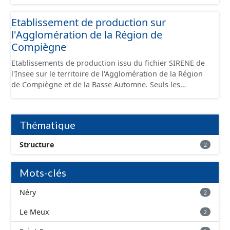
standard CNIG Sites Économiques et fourni au format
GeoPackage et GeoJson.
Etablissement de production sur
l'Agglomération de la Région de
Compiègne
Etablissements de production issu du fichier SIRENE de
l'Insee sur le territoire de l'Agglomération de la Région
de Compiègne et de la Basse Automne. Seuls les
établissements situés à l'intérieur d'un site économique
sont téléchargeables au format GeoPackage et GeoJson
et structurés conformément aux prescriptions du
Thématique
standard CNIG Sites Economiques. Ce lot ne contient pas
la référence aux terrains à vocation économique à ce
Structure
2
jour. Il est filtré au-delà des prescriptions du CNIG se
limitant aux SCI.
Mots-clés
Néry
2
Le Meux
2