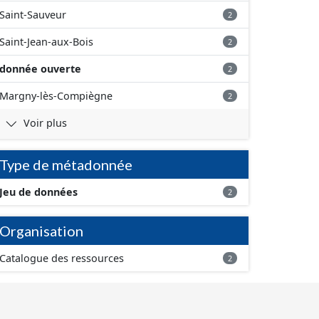
Saint-Sauveur
2
Saint-Jean-aux-Bois
2
donnée ouverte
2
Margny-lès-Compiègne
2
Voir plus
Type de métadonnée
Jeu de données
2
Organisation
Catalogue des ressources
2