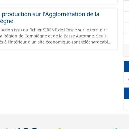
 production sur l'Agglomération de la
iègne
ction issu du fichier SIRENE de l'Insee sur le territoire
a Région de Compiègne et de la Basse Automne. Seuls
és à l'intérieur d'un site économique sont téléchargeables
et GeoJson et structurés conformément aux
ard CNIG Sites Economiques. Ce lot ne contient pas la
à vocation économique à ce jour. Il est filtré au-delà des
e limitant aux SCI.