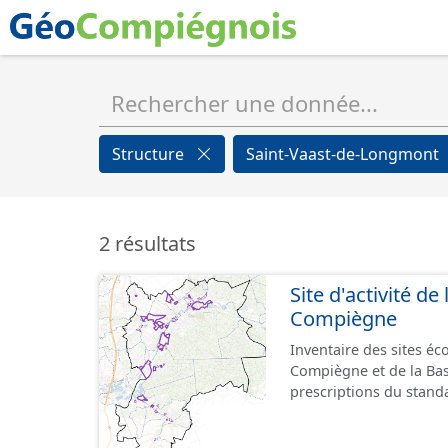
Structure
Saint-Vaast-de-Longmont
2 résultats
Site d'activité d
Compiègne
Inventaire des sites é
Compiègne et de la Ba
prescriptions du stand
GeoPackage et GeoJson