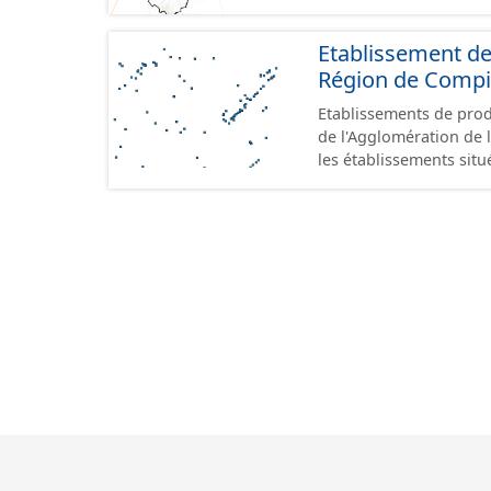
Etablissement de
Région de Comp
Etablissements de produ
de l'Agglomération de l
les établissements situ
au format GeoPackage 
prescriptions du stand
référence aux terrains 
prescriptions du CNIG s