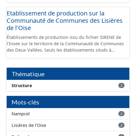
Economiques et fourni au format GeoPackage et
GeoJson.
Etablissement de production sur la
Communauté de Communes des Lisières
de l'Oise
Établissements de production issu du fichier SIRENE de
l'Insee sur le territoire de la Communauté de Communes
des Deux Vallées. Seuls les établissements situés à
l'intérieur d'un site économique sont téléchargeables au
format GeoPackage et GeoJson et structurés
conformément aux prescriptions du standard CNIG Sites
Thématique
Économiques. Ce lot ne contient pas la référence aux
terrains à vocation économique à ce jour. Il est filtré au-
Structure
2
delà des prescriptions du CNIG se limitant aux SCI.
Mots-clés
Nampcel
2
Lisières de l’Oise
2