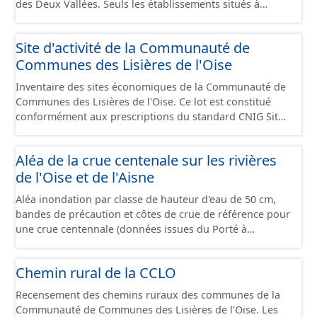
des Deux Vallées. Seuls les établissements situés à
l'intérieur d'un site économique sont téléchargeables au
format GeoPackage et GeoJson et structurés
Site d'activité de la Communauté de
conformément aux prescriptions du standard CNIG Sites
Communes des Lisières de l'Oise
Économiques. Ce lot ne contient pas la référence aux
terrains à vocation économique à ce jour. Il est filtré au-
Inventaire des sites économiques de la Communauté de
delà des prescriptions du CNIG se limitant aux SCI.
Communes des Lisières de l'Oise. Ce lot est constitué
conformément aux prescriptions du standard CNIG Sites
Economiques et fourni au format GeoPackage et
GeoJson.
Aléa de la crue centenale sur les rivières
de l'Oise et de l'Aisne
Aléa inondation par classe de hauteur d'eau de 50 cm,
bandes de précaution et côtes de crue de référence pour
une crue centennale (données issues du Porté à
Connaissance 2025) découpés sur le territoire des
communes du Grand Compiégnois.
Chemin rural de la CCLO
Recensement des chemins ruraux des communes de la
Communauté de Communes des Lisières de l'Oise. Les