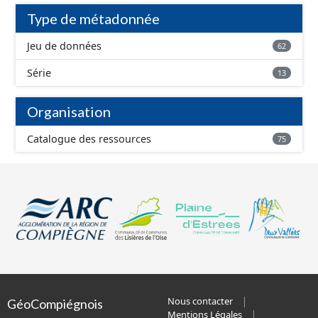
Type de métadonnée
Jeu de données
62
Série
13
Organisation
Catalogue des ressources
75
Nous contacter
GéoCompiégnois
Mentions Légales