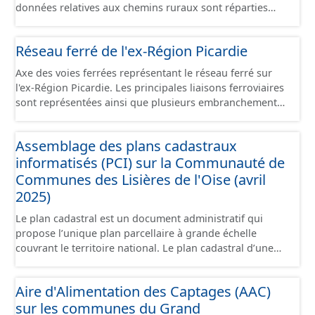
données relatives aux chemins ruraux sont réparties
dans plusieurs jeux de données : - Chemins : le point
d’origine du chemin. - Tronçons : les informations
Réseau ferré de l'ex-Région Picardie
générales du chemin (longueur, largeur, etc.). - Secteurs :
les informations générales du chemin et données
Axe des voies ferrées représentant le réseau ferré sur
relevées sur le terrain. - Éléments : les éléments naturels
l'ex-Région Picardie. Les principales liaisons ferroviaires
relevés sur les chemins (bois, talus, bande enherbée,
sont représentées ainsi que plusieurs embranchements
etc.). - Observations : les observations relevées sur les
particuliers permettant de desservir notamment de
chemins concernant la fauche, l'élagage, le balisage, etc.
grandes zones d'activité. Certaines voies représentées
- Plantations : proposition de plantation de haies (haie
Assemblage des plans cadastraux
sont désaffectées mais sont toujours physiquement
basse, haie mixte, etc.).
informatisés (PCI) sur la Communauté de
présentes sur le terrain.
Communes des Lisières de l'Oise (avril
2025)
Le plan cadastral est un document administratif qui
propose l’unique plan parcellaire à grande échelle
couvrant le territoire national. Le plan cadastral d’une
commune est découpé en sections, elles-mêmes
pouvant être découpées en subdivisions de sections,
Aire d'Alimentation des Captages (AAC)
communément appelées « feuilles de plan ». La parcelle
sur les communes du Grand
est l’unité cadastrale de base. C’est un terrain d’un seul