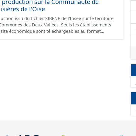
e production sur la Communauté de
ières de l'Oise
ction issu du fichier SIRENE de l'Insee sur le territoire
s Deux Vallées. Seuls les établissements
un site économique sont téléchargeables au format
 et structurés conformément aux prescriptions du
onomiques. Ce lot ne contient pas la référence aux
omique à ce jour. Il est filtré au-delà des prescriptions
 SCI.