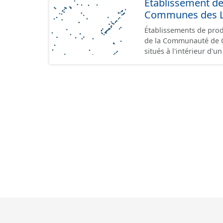
Etablissement d
Communes des Lis
Établissements de produ
de la Communauté de Communes de
situés à l'intérieur d'
GeoPackage et GeoJson
standard CNIG Sites Éc
terrains à vocation écon
du CNIG se limitant aux