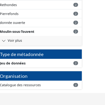
Rethondes
2
Pierrefonds
2
donnée ouverte
2
Moulin-sous-Touvent
2
Voir plus
Type de métadonnée
Jeu de données
2
Organisation
Catalogue des ressources
2