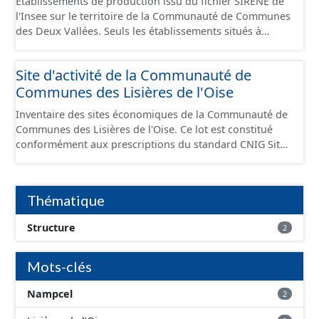
Établissements de production issu du fichier SIRENE de
l'Insee sur le territoire de la Communauté de Communes
des Deux Vallées. Seuls les établissements situés à
l'intérieur d'un site économique sont téléchargeables au
format GeoPackage et GeoJson et structurés
Site d'activité de la Communauté de
conformément aux prescriptions du standard CNIG Sites
Communes des Lisières de l'Oise
Économiques. Ce lot ne contient pas la référence aux
terrains à vocation économique à ce jour. Il est filtré au-
Inventaire des sites économiques de la Communauté de
delà des prescriptions du CNIG se limitant aux SCI.
Communes des Lisières de l'Oise. Ce lot est constitué
conformément aux prescriptions du standard CNIG Sites
Economiques et fourni au format GeoPackage et
GeoJson.
Thématique
Structure
2
Mots-clés
Nampcel
2