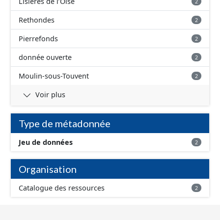
Lisières de l’Oise
2
Rethondes
2
Pierrefonds
2
donnée ouverte
2
Moulin-sous-Touvent
2
Voir plus
Type de métadonnée
Jeu de données
2
Organisation
Catalogue des ressources
2