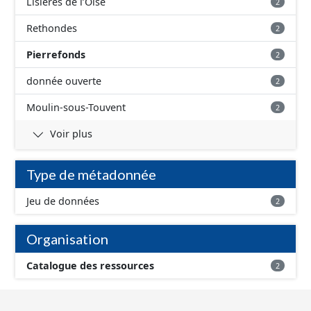
Lisières de l’Oise
2
Rethondes
2
Pierrefonds
2
donnée ouverte
2
Moulin-sous-Touvent
2
Voir plus
Type de métadonnée
Jeu de données
2
Organisation
Catalogue des ressources
2