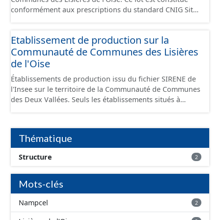
conformément aux prescriptions du standard CNIG Sites
Economiques et fourni au format GeoPackage et
GeoJson.
Etablissement de production sur la
Communauté de Communes des Lisières
de l'Oise
Établissements de production issu du fichier SIRENE de
l'Insee sur le territoire de la Communauté de Communes
des Deux Vallées. Seuls les établissements situés à
l'intérieur d'un site économique sont téléchargeables au
format GeoPackage et GeoJson et structurés
conformément aux prescriptions du standard CNIG Sites
Thématique
Économiques. Ce lot ne contient pas la référence aux
terrains à vocation économique à ce jour. Il est filtré au-
Structure
2
delà des prescriptions du CNIG se limitant aux SCI.
Mots-clés
Nampcel
2