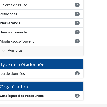
Lisières de l’Oise
2
Rethondes
2
Pierrefonds
2
donnée ouverte
2
Moulin-sous-Touvent
2
Voir plus
Type de métadonnée
Jeu de données
2
Organisation
Catalogue des ressources
2