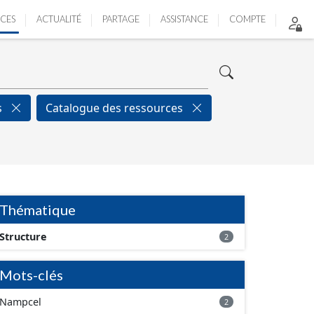
ICES
ACTUALITÉ
PARTAGE
ASSISTANCE
COMPTE
s
Catalogue des ressources
Thématique
Structure
2
Mots-clés
Nampcel
2