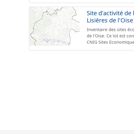
GeoPackage et GeoJson
standard CNIG Sites Éc
Site d'activité
terrains à vocation écon
Lisières de l'Oise
du CNIG se limitant aux
Inventaire des sites 
de l'Oise. Ce lot est 
CNIG Sites Economique