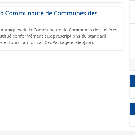
 et structurés conformément aux prescriptions du
onomiques. Ce lot ne contient pas la référence aux
 de la Communauté de Communes des
omique à ce jour. Il est filtré au-delà des prescriptions
 SCI.
économiques de la Communauté de Communes des Lisières
constitué conformément aux prescriptions du standard
s et fourni au format GeoPackage et GeoJson.