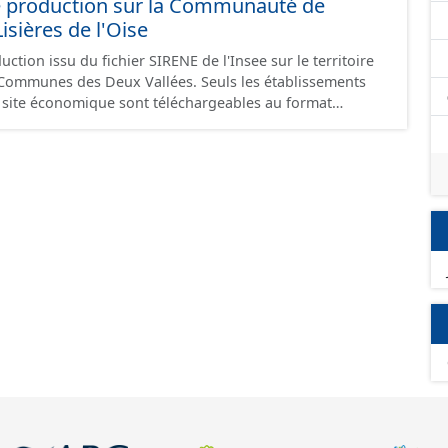
e production sur la Communauté de
ières de l'Oise
ction issu du fichier SIRENE de l'Insee sur le territoire
s Deux Vallées. Seuls les établissements
un site économique sont téléchargeables au format
 et structurés conformément aux prescriptions du
onomiques. Ce lot ne contient pas la référence aux
omique à ce jour. Il est filtré au-delà des prescriptions
 SCI.