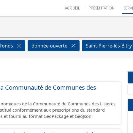
ACCUEIL
PRÉSENTATION
SERV
efonds
donnée ouverte
Saint-Pierre-lès-Bitry
 de la Communauté de Communes des
économiques de la Communauté de Communes des Lisières
constitué conformément aux prescriptions du standard
s et fourni au format GeoPackage et GeoJson.