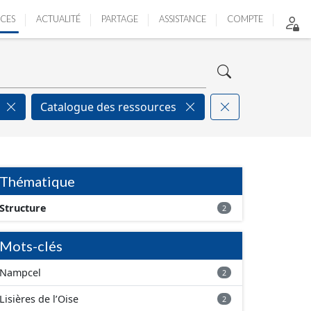
ICES
ACTUALITÉ
PARTAGE
ASSISTANCE
COMPTE
Catalogue des ressources
Thématique
Structure
2
Mots-clés
Nampcel
2
Lisières de l’Oise
2