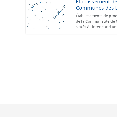
Etablissement d
Communes des Lis
Établissements de produ
de la Communauté de Communes de
situés à l'intérieur d'
GeoPackage et GeoJson
standard CNIG Sites Éc
terrains à vocation écon
du CNIG se limitant aux