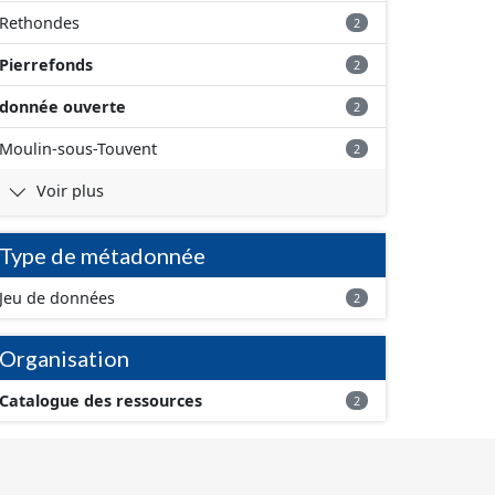
Rethondes
2
Pierrefonds
2
donnée ouverte
2
Moulin-sous-Touvent
2
Voir plus
Type de métadonnée
Jeu de données
2
Organisation
Catalogue des ressources
2