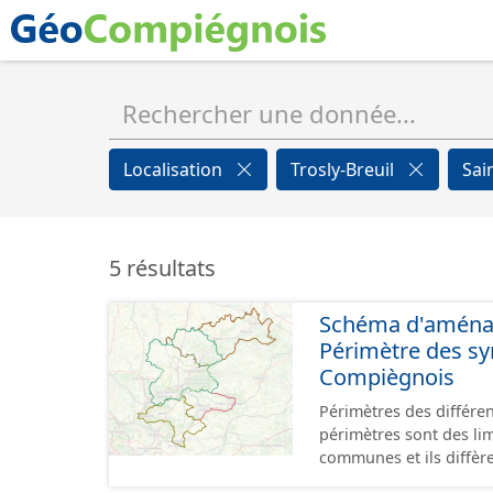
Localisation
Trosly-Breuil
Sai
5 résultats
Schéma d'aménage
Périmètre des s
Compiègnois
Périmètres des différe
périmètres sont des li
communes et ils diffèr
SAGEs. Les compétences des syndi