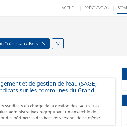
ACCUEIL
PRÉSENTATION
SERV
nt-Crépin-aux-Bois
ment et de gestion de l'eau (SAGE) -
yndicats sur les communes du Grand
nts syndicats en charge de la gestion des SAGEs. Ces
mites administratives regropupant un ensemble de
ent des périmètres des bassins versants de ce même
cats sont diverses : - SAGE, - GEMA (Gestion