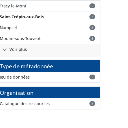
Tracy-le-Mont
5
Saint-Crépin-aux-Bois
5
Nampcel
5
Moulin-sous-Touvent
5
Voir plus
Type de métadonnée
Jeu de données
5
Organisation
Catalogue des ressources
5