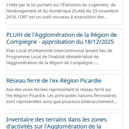
Créée par la loi portant sur l'Évolution du Logement, de
l’Aménagement et du Numérique (ELAN) du 23 novembre
2018, l’ORT est un outil nouveau à disposition des
collectivités locales pour porter et mettre en œuvre un
projet de territoire dans les domaines urbain,
PLUiH de l'Agglomération de la Région de
économique et social, pour lutter prioritairement contre
Compiègne - approbation du 18/12/2025
la dévitalisation des centres-villes. L’ORT vise une
requalification d’ensemble d’un centre-ville dont elle
Plan Local d'Urbanisme Intercommunal tenant lieu de
facilite la rénovation du parc de logements, de locaux
Programme Local de l'Habitat dématérialisé de
commerciaux et artisanaux, et plus globalement le tissu
l'Agglomération de la Région de Compiègne -
urbain, pour créer un cadre de vie attractif propice au
approbation du 18/12/2025. Ce lot informe du droit à
développement à long terme du territoire. Ce jeu de
bâtir sur les communes de l'Agglomération de la Région
données contient le périmètre sur l'Agglomération de la
Réseau ferré de l'ex-Région Picardie
de Compiègne et de la Basse Automne. Ce PLUiH est
Région de Compiègne, situé sur les communes de
numérisé conformément aux prescriptions nationales
Compiègne, de Margny-lès-Compiègne et de Venette.
Axe des voies ferrées représentant le réseau ferré sur
du CNIG et contient les pièces administratives, le rapport
l'ex-Région Picardie. Les principales liaisons ferroviaires
de présentation, le PADD, les règlements écrits et
sont représentées ainsi que plusieurs embranchements
graphiques, les annexes, les OAP et les données
particuliers permettant de desservir notamment de
géographiques. Malgré l'attention portée à la création
grandes zones d'activité. Certaines voies représentées
de ces données, il est rappelé que seuls les documents
Inventaire des terrains dans les zones
sont désaffectées mais sont toujours physiquement
papiers font foi et sont opposables d'un point de vue
d'activités sur l'Agglomération de la
présentes sur le terrain.