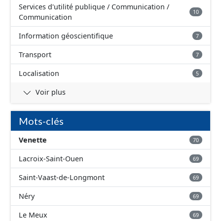
Services d'utilité publique / Communication /
10
Communication
Information géoscientifique
7
Transport
7
Localisation
5
Voir plus
Mots-clés
Venette
70
Lacroix-Saint-Ouen
69
Saint-Vaast-de-Longmont
69
Néry
69
Le Meux
69