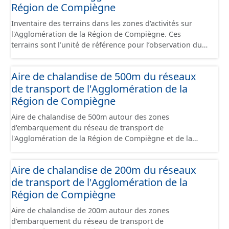
juridique.
Région de Compiègne
Inventaire des terrains dans les zones d'activités sur
l'Agglomération de la Région de Compiègne. Ces
terrains sont l’unité de référence pour l’observation du
foncier économique. Il est constitué d'un ensemble de
portions de terrain incluses dans un site économique et
Aire de chalandise de 500m du réseaux
faisant l’objet d’un regroupement suivant leur état
de transport de l'Agglomération de la
d’occupation, leur stade de commercialisation, leur
stade d’aménagement et la nature de leur maîtrise
Région de Compiègne
foncière. Il s'appuie globalement sur la limite de parcelle
Aire de chalandise de 500m autour des zones
cadastrale mais peut également la subdiviser s'il
d'embarquement du réseau de transport de
provient d'un plan d'aménagement par lots qui précède
l'Agglomération de la Région de Compiègne et de la
un remembrement cadastral. Ces terrains sont
Basse Automne.
principalement à usage d'activités économiques mais ce
jeu de données contient également les terrains avec
Aire de chalandise de 200m du réseaux
d'autres usages situés dans ces sites (équipement,
de transport de l'Agglomération de la
divers, ...). Ce lot est constitué conformément aux
Région de Compiègne
prescriptions du standard CNIG Sites Economiques.
Aire de chalandise de 200m autour des zones
d'embarquement du réseau de transport de