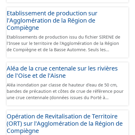
standard CNIG Sites Économiques et fourni au format
GeoPackage et GeoJson.
Etablissement de production sur
l'Agglomération de la Région de
Compiègne
Etablissements de production issu du fichier SIRENE de
l'Insee sur le territoire de l'Agglomération de la Région
de Compiègne et de la Basse Automne. Seuls les
établissements situés à l'intérieur d'un site économique
sont téléchargeables au format GeoPackage et GeoJson
Aléa de la crue centenale sur les rivières
et structurés conformément aux prescriptions du
de l'Oise et de l'Aisne
standard CNIG Sites Economiques. Ce lot ne contient pas
la référence aux terrains à vocation économique à ce
Aléa inondation par classe de hauteur d'eau de 50 cm,
jour. Il est filtré au-delà des prescriptions du CNIG se
bandes de précaution et côtes de crue de référence pour
limitant aux SCI.
une crue centennale (données issues du Porté à
Connaissance 2025) découpés sur le territoire des
communes du Grand Compiégnois.
Opération de Revitalisation de Territoire
(ORT) sur l'Agglomération de la Région de
Compiègne