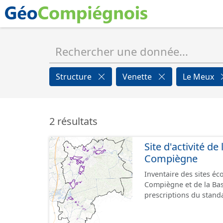
Structure
Venette
Le Meux
2 résultats
Site d'activité d
Compiègne
Inventaire des sites é
Compiègne et de la Ba
prescriptions du stand
GeoPackage et GeoJson