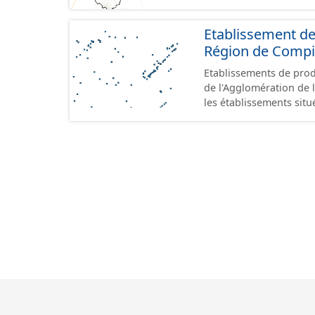
Etablissement de
Région de Comp
Etablissements de produ
de l'Agglomération de l
les établissements situ
au format GeoPackage 
prescriptions du stand
référence aux terrains 
prescriptions du CNIG s