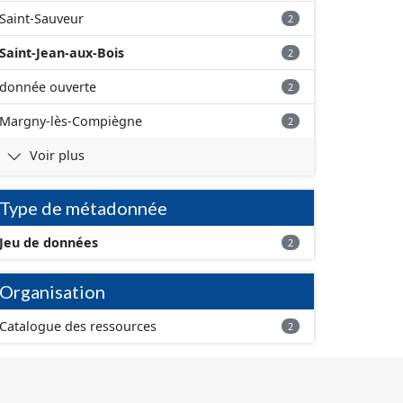
Saint-Sauveur
2
Saint-Jean-aux-Bois
2
donnée ouverte
2
Margny-lès-Compiègne
2
Voir plus
Type de métadonnée
Jeu de données
2
Organisation
Catalogue des ressources
2