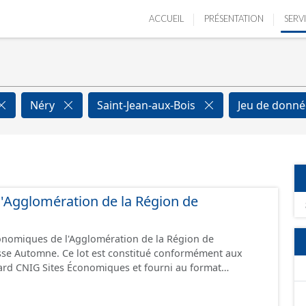
ACCUEIL
PRÉSENTATION
SERV
Néry
Saint-Jean-aux-Bois
Jeu de donn
e l'Agglomération de la Région de
conomiques de l'Agglomération de la Région de
sse Automne. Ce lot est constitué conformément aux
ard CNIG Sites Économiques et fourni au format
.