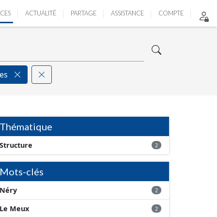
ICES
ACTUALITÉ
PARTAGE
ASSISTANCE
COMPTE
ées
Thématique
Structure
2
Mots-clés
Néry
2
Le Meux
2