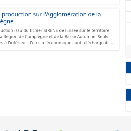
 production sur l'Agglomération de la
iègne
ction issu du fichier SIRENE de l'Insee sur le territoire
a Région de Compiègne et de la Basse Automne. Seuls
és à l'intérieur d'un site économique sont téléchargeables
et GeoJson et structurés conformément aux
ard CNIG Sites Economiques. Ce lot ne contient pas la
à vocation économique à ce jour. Il est filtré au-delà des
e limitant aux SCI.