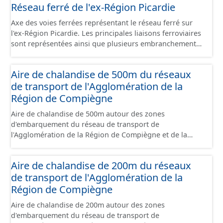
juridique.
Réseau ferré de l'ex-Région Picardie
faisant l’objet d’un regroupement suivant leur état
d’occupation, leur stade de commercialisation, leur
Axe des voies ferrées représentant le réseau ferré sur
stade d’aménagement et la nature de leur maîtrise
l'ex-Région Picardie. Les principales liaisons ferroviaires
foncière. Il s'appuie globalement sur la limite de parcelle
sont représentées ainsi que plusieurs embranchements
cadastrale mais peut également la subdiviser s'il
particuliers permettant de desservir notamment de
provient d'un plan d'aménagement par lots qui précède
grandes zones d'activité. Certaines voies représentées
un remembrement cadastral. Ces terrains sont
Aire de chalandise de 500m du réseaux
sont désaffectées mais sont toujours physiquement
principalement à usage d'activités économiques mais ce
de transport de l'Agglomération de la
présentes sur le terrain.
jeu de données contient également les terrains avec
Région de Compiègne
d'autres usages situés dans ces sites (équipement,
divers, ...). Ce lot est constitué conformément aux
Aire de chalandise de 500m autour des zones
prescriptions du standard CNIG Sites Economiques.
d'embarquement du réseau de transport de
l'Agglomération de la Région de Compiègne et de la
Basse Automne.
Aire de chalandise de 200m du réseaux
de transport de l'Agglomération de la
Région de Compiègne
Aire de chalandise de 200m autour des zones
d'embarquement du réseau de transport de