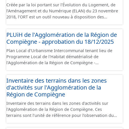
Créée par la loi portant sur l'Évolution du Logement, de
l’Aménagement et du Numérique (ELAN) du 23 novembre
2018, l’ORT est un outil nouveau à disposition des
collectivités locales pour porter et mettre en œuvre un
projet de territoire dans les domaines urbain,
PLUiH de l'Agglomération de la Région de
économique et social, pour lutter prioritairement contre
Compiègne - approbation du 18/12/2025
la dévitalisation des centres-villes. L’ORT vise une
requalification d’ensemble d’un centre-ville dont elle
Plan Local d'Urbanisme Intercommunal tenant lieu de
facilite la rénovation du parc de logements, de locaux
Programme Local de l'Habitat dématérialisé de
commerciaux et artisanaux, et plus globalement le tissu
l'Agglomération de la Région de Compiègne -
urbain, pour créer un cadre de vie attractif propice au
approbation du 18/12/2025. Ce lot informe du droit à
développement à long terme du territoire. Ce jeu de
bâtir sur les communes de l'Agglomération de la Région
données contient le périmètre sur l'Agglomération de la
Inventaire des terrains dans les zones
de Compiègne et de la Basse Automne. Ce PLUiH est
Région de Compiègne, situé sur les communes de
d'activités sur l'Agglomération de la
numérisé conformément aux prescriptions nationales
Compiègne, de Margny-lès-Compiègne et de Venette.
du CNIG et contient les pièces administratives, le rapport
Région de Compiègne
de présentation, le PADD, les règlements écrits et
Inventaire des terrains dans les zones d'activités sur
graphiques, les annexes, les OAP et les données
l'Agglomération de la Région de Compiègne. Ces
géographiques. Malgré l'attention portée à la création
terrains sont l’unité de référence pour l’observation du
de ces données, il est rappelé que seuls les documents
foncier économique. Il est constitué d'un ensemble de
papiers font foi et sont opposables d'un point de vue
portions de terrain incluses dans un site économique et