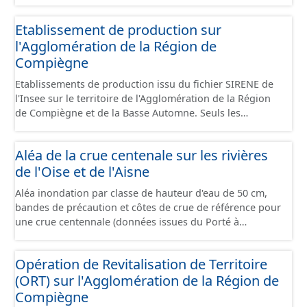
standard CNIG Sites Économiques et fourni au format
GeoPackage et GeoJson.
Etablissement de production sur
l'Agglomération de la Région de
Compiègne
Etablissements de production issu du fichier SIRENE de
l'Insee sur le territoire de l'Agglomération de la Région
de Compiègne et de la Basse Automne. Seuls les
établissements situés à l'intérieur d'un site économique
sont téléchargeables au format GeoPackage et GeoJson
Aléa de la crue centenale sur les rivières
et structurés conformément aux prescriptions du
de l'Oise et de l'Aisne
standard CNIG Sites Economiques. Ce lot ne contient pas
la référence aux terrains à vocation économique à ce
Aléa inondation par classe de hauteur d'eau de 50 cm,
jour. Il est filtré au-delà des prescriptions du CNIG se
bandes de précaution et côtes de crue de référence pour
limitant aux SCI.
une crue centennale (données issues du Porté à
Connaissance 2025) découpés sur le territoire des
communes du Grand Compiégnois.
Opération de Revitalisation de Territoire
(ORT) sur l'Agglomération de la Région de
Compiègne