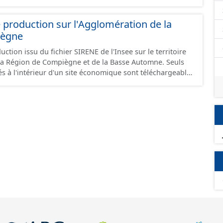
 production sur l'Agglomération de la
iègne
ction issu du fichier SIRENE de l'Insee sur le territoire
a Région de Compiègne et de la Basse Automne. Seuls
és à l'intérieur d'un site économique sont téléchargeables
et GeoJson et structurés conformément aux
ard CNIG Sites Economiques. Ce lot ne contient pas la
à vocation économique à ce jour. Il est filtré au-delà des
e limitant aux SCI.