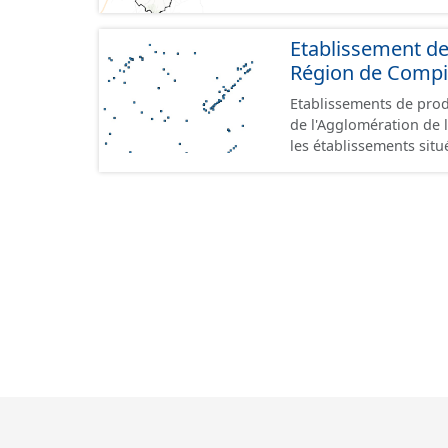
Etablissement de
Région de Comp
Etablissements de produ
de l'Agglomération de l
les établissements situ
au format GeoPackage 
prescriptions du stand
référence aux terrains 
prescriptions du CNIG s