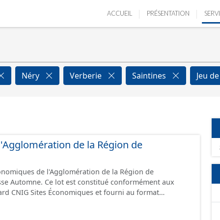
ACCUEIL
PRÉSENTATION
SERV
Néry
Verberie
Saintines
Jeu d
e l'Agglomération de la Région de
conomiques de l'Agglomération de la Région de
sse Automne. Ce lot est constitué conformément aux
ard CNIG Sites Économiques et fourni au format
.