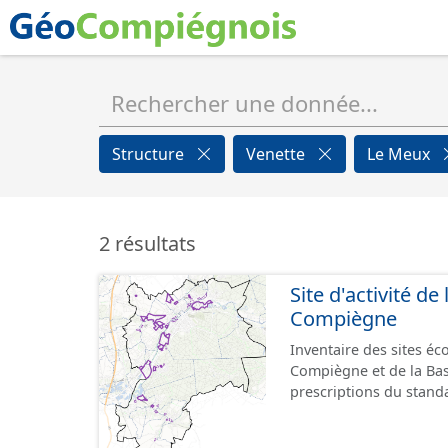
Structure
Venette
Le Meux
2 résultats
Site d'activité d
Compiègne
Inventaire des sites é
Compiègne et de la Ba
prescriptions du stand
GeoPackage et GeoJson