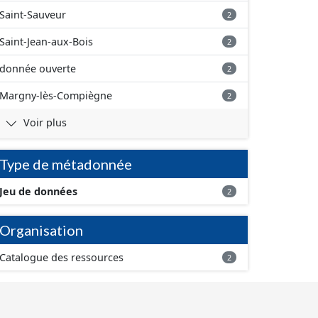
Saint-Sauveur
2
Saint-Jean-aux-Bois
2
donnée ouverte
2
Margny-lès-Compiègne
2
Voir plus
Type de métadonnée
Jeu de données
2
Organisation
Catalogue des ressources
2