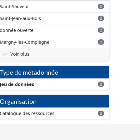
Saint-Sauveur
2
Saint-Jean-aux-Bois
2
donnée ouverte
2
Margny-lès-Compiègne
2
Voir plus
Type de métadonnée
Jeu de données
2
Organisation
Catalogue des ressources
2