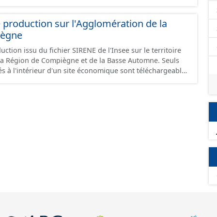
 production sur l'Agglomération de la
iègne
ction issu du fichier SIRENE de l'Insee sur le territoire
a Région de Compiègne et de la Basse Automne. Seuls
és à l'intérieur d'un site économique sont téléchargeables
et GeoJson et structurés conformément aux
ard CNIG Sites Economiques. Ce lot ne contient pas la
à vocation économique à ce jour. Il est filtré au-delà des
e limitant aux SCI.