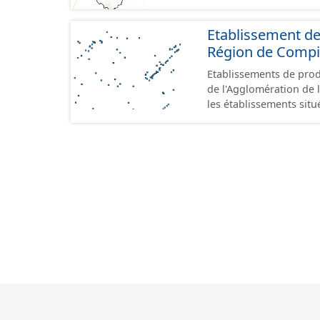
Etablissement de
Région de Comp
Etablissements de produ
de l'Agglomération de l
les établissements situ
au format GeoPackage 
prescriptions du stand
référence aux terrains 
prescriptions du CNIG s