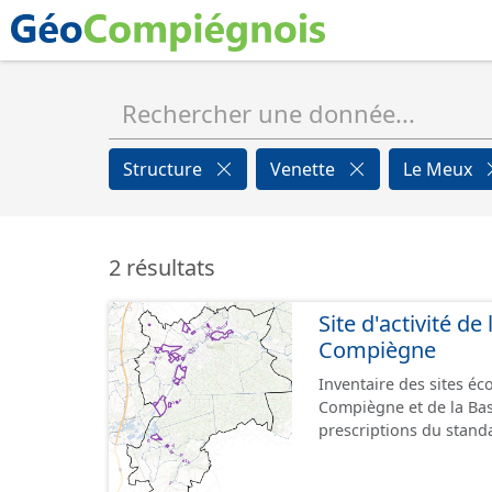
Structure
Venette
Le Meux
2 résultats
Site d'activité d
Compiègne
Inventaire des sites é
Compiègne et de la Ba
prescriptions du stand
GeoPackage et GeoJson