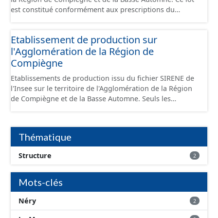
est constitué conformément aux prescriptions du
standard CNIG Sites Économiques et fourni au format
GeoPackage et GeoJson.
Etablissement de production sur
l'Agglomération de la Région de
Compiègne
Etablissements de production issu du fichier SIRENE de
l'Insee sur le territoire de l'Agglomération de la Région
de Compiègne et de la Basse Automne. Seuls les
établissements situés à l'intérieur d'un site économique
sont téléchargeables au format GeoPackage et GeoJson
et structurés conformément aux prescriptions du
Thématique
standard CNIG Sites Economiques. Ce lot ne contient pas
la référence aux terrains à vocation économique à ce
Structure
2
jour. Il est filtré au-delà des prescriptions du CNIG se
limitant aux SCI.
Mots-clés
Néry
2