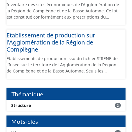
Inventaire des sites économiques de l'Agglomération de
la Région de Compiègne et de la Basse Automne. Ce lot
est constitué conformément aux prescriptions du
standard CNIG Sites Économiques et fourni au format
GeoPackage et GeoJson.
Etablissement de production sur
l'Agglomération de la Région de
Compiègne
Etablissements de production issu du fichier SIRENE de
l'Insee sur le territoire de l'Agglomération de la Région
de Compiègne et de la Basse Automne. Seuls les
établissements situés à l'intérieur d'un site économique
sont téléchargeables au format GeoPackage et GeoJson
et structurés conformément aux prescriptions du
Thématique
standard CNIG Sites Economiques. Ce lot ne contient pas
la référence aux terrains à vocation économique à ce
Structure
2
jour. Il est filtré au-delà des prescriptions du CNIG se
limitant aux SCI.
Mots-clés