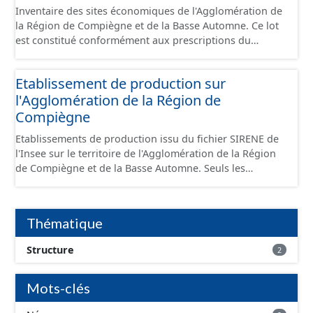
Inventaire des sites économiques de l'Agglomération de
la Région de Compiègne et de la Basse Automne. Ce lot
est constitué conformément aux prescriptions du
standard CNIG Sites Économiques et fourni au format
GeoPackage et GeoJson.
Etablissement de production sur
l'Agglomération de la Région de
Compiègne
Etablissements de production issu du fichier SIRENE de
l'Insee sur le territoire de l'Agglomération de la Région
de Compiègne et de la Basse Automne. Seuls les
établissements situés à l'intérieur d'un site économique
sont téléchargeables au format GeoPackage et GeoJson
et structurés conformément aux prescriptions du
Thématique
standard CNIG Sites Economiques. Ce lot ne contient pas
la référence aux terrains à vocation économique à ce
Structure
2
jour. Il est filtré au-delà des prescriptions du CNIG se
limitant aux SCI.
Mots-clés