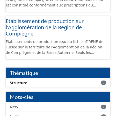
est constitué conformément aux prescriptions du
standard CNIG Sites Économiques et fourni au format
GeoPackage et GeoJson.
Etablissement de production sur
l'Agglomération de la Région de
Compiègne
Etablissements de production issu du fichier SIRENE de
l'Insee sur le territoire de l'Agglomération de la Région
de Compiègne et de la Basse Automne. Seuls les
établissements situés à l'intérieur d'un site économique
sont téléchargeables au format GeoPackage et GeoJson
et structurés conformément aux prescriptions du
Thématique
standard CNIG Sites Economiques. Ce lot ne contient pas
la référence aux terrains à vocation économique à ce
Structure
2
jour. Il est filtré au-delà des prescriptions du CNIG se
limitant aux SCI.
Mots-clés
Néry
2