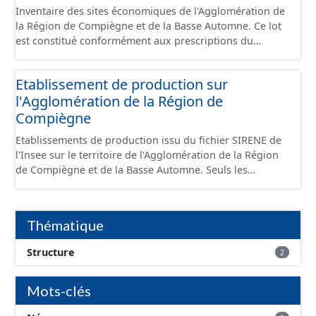
Inventaire des sites économiques de l'Agglomération de
la Région de Compiègne et de la Basse Automne. Ce lot
est constitué conformément aux prescriptions du
standard CNIG Sites Économiques et fourni au format
GeoPackage et GeoJson.
Etablissement de production sur
l'Agglomération de la Région de
Compiègne
Etablissements de production issu du fichier SIRENE de
l'Insee sur le territoire de l'Agglomération de la Région
de Compiègne et de la Basse Automne. Seuls les
établissements situés à l'intérieur d'un site économique
sont téléchargeables au format GeoPackage et GeoJson
et structurés conformément aux prescriptions du
Thématique
standard CNIG Sites Economiques. Ce lot ne contient pas
la référence aux terrains à vocation économique à ce
Structure
2
jour. Il est filtré au-delà des prescriptions du CNIG se
limitant aux SCI.
Mots-clés