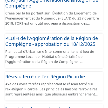
Compiègne
Créée par la loi portant sur l'Évolution du Logement, de
l’Aménagement et du Numérique (ELAN) du 23 novembre
2018, l’ORT est un outil nouveau à disposition des
collectivités locales pour porter et mettre en œuvre un
projet de territoire dans les domaines urbain,
PLUiH de l'Agglomération de la Région de
économique et social, pour lutter prioritairement contre
Compiègne - approbation du 18/12/2025
la dévitalisation des centres-villes. L’ORT vise une
requalification d’ensemble d’un centre-ville dont elle
Plan Local d'Urbanisme Intercommunal tenant lieu de
facilite la rénovation du parc de logements, de locaux
Programme Local de l'Habitat dématérialisé de
commerciaux et artisanaux, et plus globalement le tissu
l'Agglomération de la Région de Compiègne -
urbain, pour créer un cadre de vie attractif propice au
approbation du 18/12/2025. Ce lot informe du droit à
développement à long terme du territoire. Ce jeu de
bâtir sur les communes de l'Agglomération de la Région
données contient le périmètre sur l'Agglomération de la
Réseau ferré de l'ex-Région Picardie
de Compiègne et de la Basse Automne. Ce PLUiH est
Région de Compiègne, situé sur les communes de
numérisé conformément aux prescriptions nationales
Compiègne, de Margny-lès-Compiègne et de Venette.
Axe des voies ferrées représentant le réseau ferré sur
du CNIG et contient les pièces administratives, le rapport
l'ex-Région Picardie. Les principales liaisons ferroviaires
de présentation, le PADD, les règlements écrits et
sont représentées ainsi que plusieurs embranchements
graphiques, les annexes, les OAP et les données
particuliers permettant de desservir notamment de
géographiques. Malgré l'attention portée à la création
grandes zones d'activité. Certaines voies représentées
de ces données, il est rappelé que seuls les documents