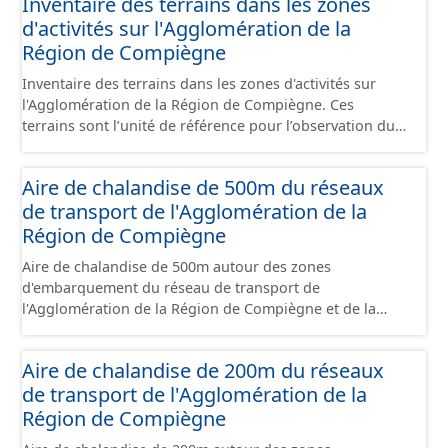
Inventaire des terrains dans les zones
sont désaffectées mais sont toujours physiquement
papiers font foi et sont opposables d'un point de vue
d'activités sur l'Agglomération de la
présentes sur le terrain.
juridique.
Région de Compiègne
Inventaire des terrains dans les zones d'activités sur
l'Agglomération de la Région de Compiègne. Ces
terrains sont l’unité de référence pour l’observation du
foncier économique. Il est constitué d'un ensemble de
portions de terrain incluses dans un site économique et
Aire de chalandise de 500m du réseaux
faisant l’objet d’un regroupement suivant leur état
de transport de l'Agglomération de la
d’occupation, leur stade de commercialisation, leur
stade d’aménagement et la nature de leur maîtrise
Région de Compiègne
foncière. Il s'appuie globalement sur la limite de parcelle
Aire de chalandise de 500m autour des zones
cadastrale mais peut également la subdiviser s'il
d'embarquement du réseau de transport de
provient d'un plan d'aménagement par lots qui précède
l'Agglomération de la Région de Compiègne et de la
un remembrement cadastral. Ces terrains sont
Basse Automne.
principalement à usage d'activités économiques mais ce
jeu de données contient également les terrains avec
Aire de chalandise de 200m du réseaux
d'autres usages situés dans ces sites (équipement,
de transport de l'Agglomération de la
divers, ...). Ce lot est constitué conformément aux
Région de Compiègne
prescriptions du standard CNIG Sites Economiques.