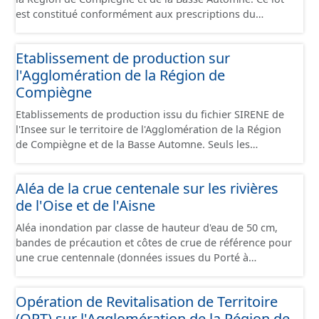
est constitué conformément aux prescriptions du
standard CNIG Sites Économiques et fourni au format
GeoPackage et GeoJson.
Etablissement de production sur
l'Agglomération de la Région de
Compiègne
Etablissements de production issu du fichier SIRENE de
l'Insee sur le territoire de l'Agglomération de la Région
de Compiègne et de la Basse Automne. Seuls les
établissements situés à l'intérieur d'un site économique
sont téléchargeables au format GeoPackage et GeoJson
Aléa de la crue centenale sur les rivières
et structurés conformément aux prescriptions du
de l'Oise et de l'Aisne
standard CNIG Sites Economiques. Ce lot ne contient pas
la référence aux terrains à vocation économique à ce
Aléa inondation par classe de hauteur d'eau de 50 cm,
jour. Il est filtré au-delà des prescriptions du CNIG se
bandes de précaution et côtes de crue de référence pour
limitant aux SCI.
une crue centennale (données issues du Porté à
Connaissance 2025) découpés sur le territoire des
communes du Grand Compiégnois.
Opération de Revitalisation de Territoire
(ORT) sur l'Agglomération de la Région de