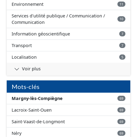
Environnement
11
Services d'utilité publique / Communication /
10
Communication
Information géoscientifique
7
Transport
7
Localisation
5
Voir plus
Mots-clés
Margny-lès-Compiègne
69
Lacroix-Saint-Ouen
69
Saint-Vaast-de-Longmont
69
Néry
69