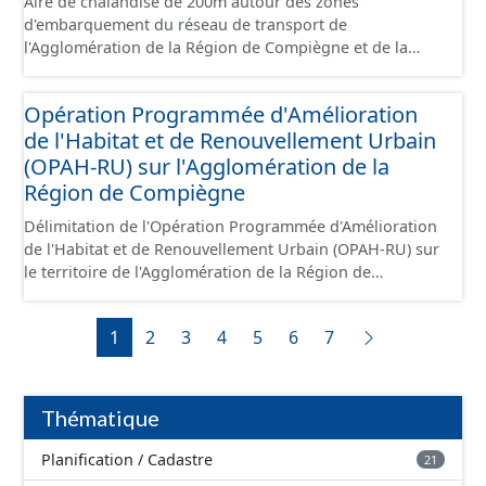
Aire de chalandise de 200m autour des zones
d'embarquement du réseau de transport de
l'Agglomération de la Région de Compiègne et de la
Basse Automne.
Opération Programmée d'Amélioration
de l'Habitat et de Renouvellement Urbain
(OPAH-RU) sur l'Agglomération de la
Région de Compiègne
Délimitation de l'Opération Programmée d'Amélioration
de l'Habitat et de Renouvellement Urbain (OPAH-RU) sur
le territoire de l'Agglomération de la Région de
Compiègne et de la Basse Automne, localisée sur les
communes de Compiègne et de Margny-lès-Compiègne.
1
2
3
4
5
6
7
Cette OPAH est opérationnelle jusqu'en juillet 2026 et
elle ne sera pas renouvelée au-delà de cette date.
Thématique
Planification / Cadastre
21