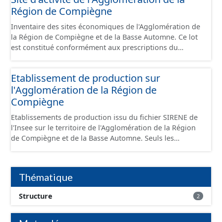
Région de Compiègne
Inventaire des sites économiques de l'Agglomération de
la Région de Compiègne et de la Basse Automne. Ce lot
est constitué conformément aux prescriptions du
standard CNIG Sites Économiques et fourni au format
GeoPackage et GeoJson.
Etablissement de production sur
l'Agglomération de la Région de
Compiègne
Etablissements de production issu du fichier SIRENE de
l'Insee sur le territoire de l'Agglomération de la Région
de Compiègne et de la Basse Automne. Seuls les
établissements situés à l'intérieur d'un site économique
sont téléchargeables au format GeoPackage et GeoJson
et structurés conformément aux prescriptions du
Thématique
standard CNIG Sites Economiques. Ce lot ne contient pas
la référence aux terrains à vocation économique à ce
Structure
2
jour. Il est filtré au-delà des prescriptions du CNIG se
limitant aux SCI.