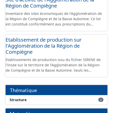
Région de Compiègne
Inventaire des sites économiques de l'Agglomération de
la Région de Compiègne et de la Basse Automne. Ce lot
est constitué conformément aux prescriptions du
standard CNIG Sites Économiques et fourni au format
GeoPackage et GeoJson.
Etablissement de production sur
l'Agglomération de la Région de
Compiègne
Etablissements de production issu du fichier SIRENE de
l'Insee sur le territoire de l'Agglomération de la Région
de Compiègne et de la Basse Automne. Seuls les
établissements situés à l'intérieur d'un site économique
sont téléchargeables au format GeoPackage et GeoJson
et structurés conformément aux prescriptions du
Thématique
standard CNIG Sites Economiques. Ce lot ne contient pas
la référence aux terrains à vocation économique à ce
Structure
2
jour. Il est filtré au-delà des prescriptions du CNIG se
limitant aux SCI.