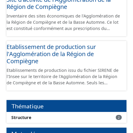
Région de Compiègne
Inventaire des sites économiques de l'Agglomération de
la Région de Compiègne et de la Basse Automne. Ce lot
est constitué conformément aux prescriptions du
standard CNIG Sites Économiques et fourni au format
GeoPackage et GeoJson.
Etablissement de production sur
l'Agglomération de la Région de
Compiègne
Etablissements de production issu du fichier SIRENE de
l'Insee sur le territoire de l'Agglomération de la Région
de Compiègne et de la Basse Automne. Seuls les
établissements situés à l'intérieur d'un site économique
sont téléchargeables au format GeoPackage et GeoJson
et structurés conformément aux prescriptions du
Thématique
standard CNIG Sites Economiques. Ce lot ne contient pas
la référence aux terrains à vocation économique à ce
Structure
2
jour. Il est filtré au-delà des prescriptions du CNIG se
limitant aux SCI.